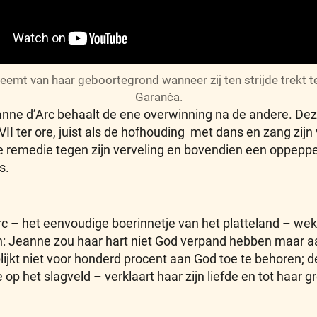
neemt van haar geboortegrond wanneer zij ten strijde trekt 
Garanča.
anne d’Arc behaalt de ene overwinning na de andere. D
VII ter ore, juist als de hofhouding met dans en zang zij
e remedie tegen zijn verveling en bovendien een oppeppe
s.
c – het eenvoudige boerinnetje van het platteland – wek
: Jeanne zou haar hart niet God verpand hebben maar aa
lijkt niet voor honderd procent aan God toe te behoren; 
het slagveld – verklaart haar zijn liefde en tot haar grot