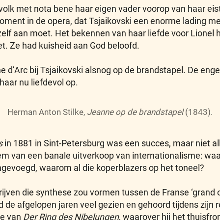
 volk met nota bene haar eigen vader voorop van haar eist
ent in de opera, dat Tsjaikovski een enorme lading meeg
zelf aan moet. Het bekennen van haar liefde voor Lionel
iet. Ze had kuisheid aan God beloofd.
ne d’Arc bij Tsjaikovski alsnog op de brandstapel. De en
aar nu liefdevol op.
Herman Anton Stilke,
Jeanne op de brandstapel
(1843).
s
in 1881 in Sint-Petersburg was een succes, maar niet al
em van een banale uitverkoop van internationalisme: waa
ngevoegd, waarom al die koperblazers op het toneel?
chrijven die synthese zou vormen tussen de Franse ‘grand
 de afgelopen jaren veel gezien en gehoord tijdens zijn r
re van
Der Ring des Nibelungen
, waarover hij het thuisfr