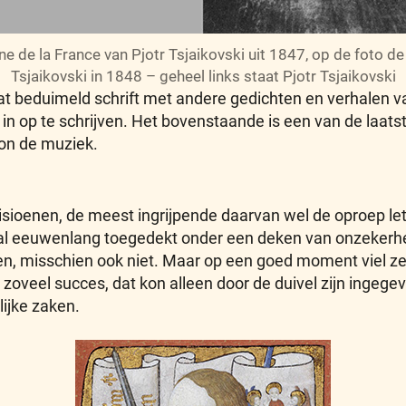
ne de la France van Pjotr Tsjaikovski uit 1847, op de foto de
Tsjaikovski in 1848 – geheel links staat Pjotr Tsjaikovski
t beduimeld schrift met andere gedichten en verhalen va
n in op te schrijven. Het bovenstaande is een van de laats
ion de muziek.
isioenen, de meest ingrijpende daarvan wel de oproep lette
 al eeuwenlang toegedekt onder een deken van onzekerhe
n, misschien ook niet. Maar op een goed moment viel ze
oveel succes, dat kon alleen door de duivel zijn ingege
lijke zaken.