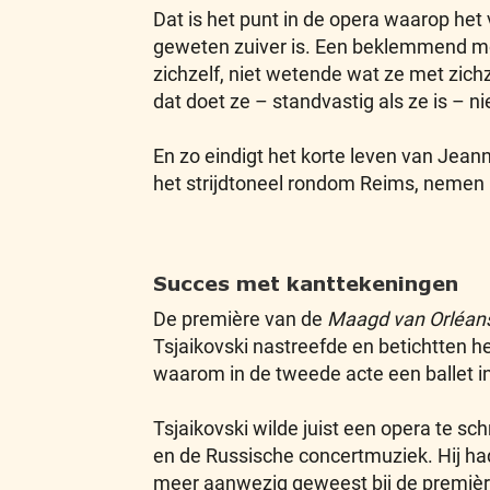
Dat is het punt in de opera waarop het
geweten zuiver is. Een beklemmend mom
zichzelf, niet wetende wat ze met zich
dat doet ze – standvastig als ze is – n
En zo eindigt het korte leven van Jean
het strijdtoneel rondom Reims, nemen h
Succes met kanttekeningen
De première van de
Maagd van Orléan
Tsjaikovski nastreefde en betichtten h
waarom in de tweede acte een ballet i
Tsjaikovski wilde juist een opera te s
en de Russische concertmuziek. Hij had
meer aanwezig geweest bij de premiè