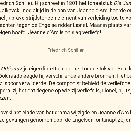
edrich Schiller. Hij schreef in 1801 het toneelstuk
Die Jun
sjaikovski, nog altijd in de ban van Jeanne d’Arc, hoorde 
elijk brave strijdster een element van verleiding toe te 
echten tegen de Engelse ridder Lionel. Maar in plaats va
igen hoofd. Jeanne d’Arc is op slag verliefd!
Friedrich Schiller
 Orléans
zijn eigen libretto, naar het toneelstuk van Schiller
ok raadpleegde hij verschillende andere bronnen. Het b
g zijspoor verwijderde. De componist behield de verliefd
era, zij het dat degene op wie zij verliefd is, Lionel, bij 
ozen.
kovski het einde van het drama wijzigde en Jeanne d’Arc 
dt ze gevangen genomen door de Engelsen, ontsnapt ze, en s