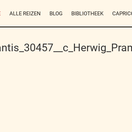
E
ALLE REIZEN
BLOG
BIBLIOTHEEK
CAPRIC
antis_30457__c_Herwig_Pr