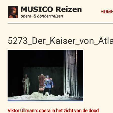
HOM
5273_Der_Kaiser_von_Atl
Bericht
Viktor Ullmann: opera in het zicht van de dood