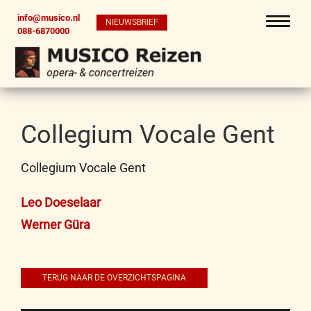
info@musico.nl
NIEUWSBRIEF
088-6870000
Collegium Vocale Gent
Collegium Vocale Gent
Bericht
Leo Doeselaar
navigatie
Werner Güra
TERUG NAAR DE OVERZICHTSPAGINA