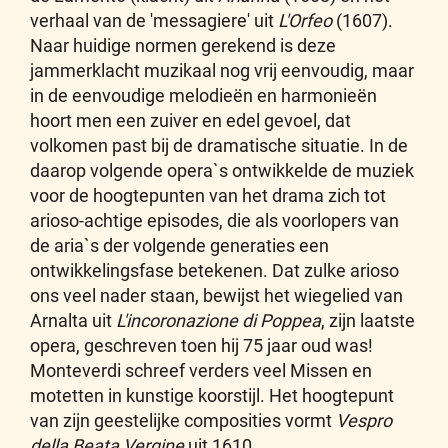
verhaal van de 'messagiere' uit
L'Orfeo
(1607).
Naar huidige normen gerekend is deze
jammerklacht muzikaal nog vrij eenvoudig, maar
in de eenvoudige melodieën en harmonieën
hoort men een zuiver en edel gevoel, dat
volkomen past bij de dramatische situatie. In de
daarop volgende opera`s ontwikkelde de muziek
voor de hoogtepunten van het drama zich tot
arioso-achtige episodes, die als voorlopers van
de aria`s der volgende generaties een
ontwikkelingsfase betekenen. Dat zulke arioso
ons veel nader staan, bewijst het wiegelied van
Arnalta uit
L'incoronazione di Poppea
, zijn laatste
opera, geschreven toen hij 75 jaar oud was!
Monteverdi schreef verders veel Missen en
motetten in kunstige koorstijl. Het hoogtepunt
van zijn geestelijke composities vormt
Vespro
della Beata Vergine
uit 1610.