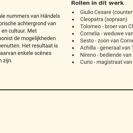
Rollen in dit werk
Giulio Cesare (counter
kale nummers van Händels
Cleopatra (sopraan)
storische achtergrond van
Tolomeo - broer van C
en cultuur. Met
Cornelia - weduwe van
ponist de mogelijkheden
Sesto - zoon van Corne
benutten. Het resultaat is
Achilla - generaal van
aarvan enkele scènes
Nireno - bediende van
 zijn.
Curio - magistraat van
Algemene Voorwaarden
FAQ
Sitemap