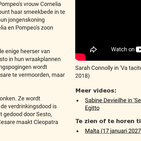
 Pompeo's vrouw Cornelia
 punt haar smeekbede in te
 hun jongenskoning
lia en Pompeo's zoon
de enige heerser van
Sesto in hun wraakplannen
ingspogingen wordt
Sarah Connolly in 'Va tacit
Cesare te vermoorden, maar
2018)
Meer videos:
dronken. Ze wordt
Sabine Devieilhe in 'Se
de verdrinkingsdood is
Egitto
dt gedood door Sesto,
Te zien of te horen 
 Cesare maakt Cleopatra
Malta (17 januari 2027