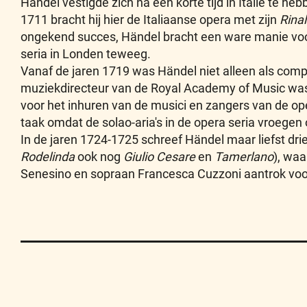
Händel vestigde zich na een korte tijd in Italië te heb
1711 bracht hij hier de Italiaanse opera met zijn
Rina
ongekend succes, Händel bracht een ware manie voo
seria in Londen teweeg.
Vanaf de jaren 1719 was Händel niet alleen als compo
muziekdirecteur van de Royal Academy of Music was 
voor het inhuren van de musici en zangers van de ope
taak omdat de solao-aria's in de opera seria vroegen
In de jaren 1724-1725 schreef Händel maar liefst drie
Rodelinda
ook nog
Giulio Cesare
en
Tamerlano
), waa
Senesino en sopraan Francesca Cuzzoni aantrok voor 
Contact
Privacy
Disclaimer