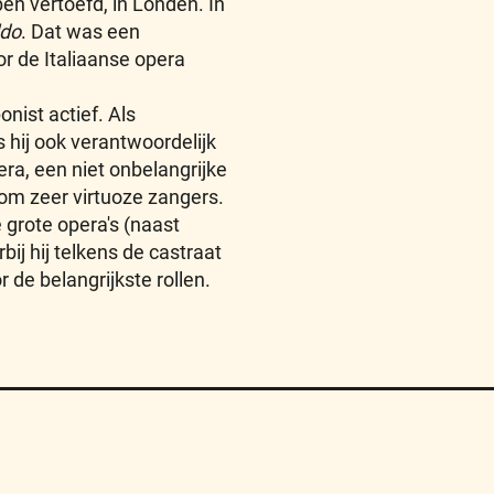
ben vertoefd, in Londen. In
ldo
. Dat was een
r de Italiaanse opera
nist actief. Als
hij ook verantwoordelijk
ra, een niet onbelangrijke
 om zeer virtuoze zangers.
 grote opera's (naast
rbij hij telkens de castraat
de belangrijkste rollen.
Algemene Voorwaarden
FAQ
Sitemap