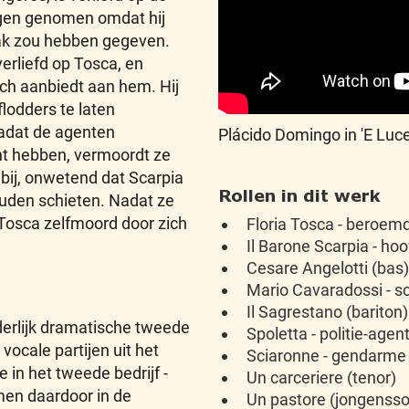
ngen genomen omdat hij
ak zou hebben gegeven.
verliefd op Tosca, en
zich aanbiedt aan hem. Hij
flodders te laten
nadat de agenten
Plácido Domingo in 'E Lucev
ht hebben, vermoordt ze
bij, onwetend dat Scarpia
Rollen in dit werk
uden schieten. Nadat ze
Tosca zelfmoord door zich
Floria Tosca - beroem
Il Barone Scarpia - hoo
Cesare Angelotti (bas)
Mario Cavaradossi - sc
Il Sagrestano (bariton)
derlijk dramatische tweede
Spoletta - politie-agent
vocale partijen uit het
Sciaronne - gendarme 
 in het tweede bedrijf -
Un carceriere (tenor)
men daardoor in de
Un pastore (jongenss