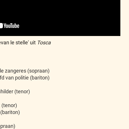
an le stelle' uit
Tosca
de zangeres (sopraan)
fd van politie (bariton)
hilder (tenor)
 (tenor)
(bariton)
opraan)