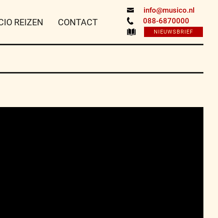
info@musico.nl
088-6870000
CIO REIZEN
CONTACT
NIEUWSBRIEF