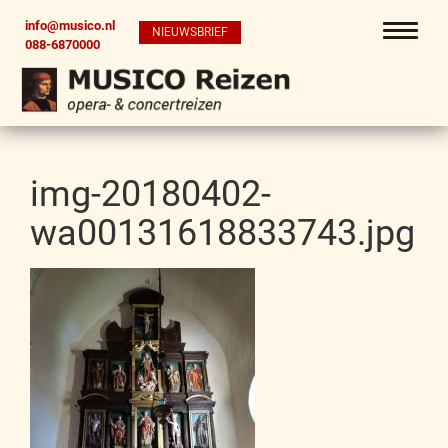
info@musico.nl
NIEUWSBRIEF
088-6870000
img-20180402-
wa00131618833743.jpg