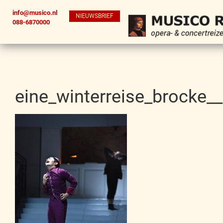
info@musico.nl
NIEUWSBRIEF
088-6870000
eine_winterreise_brocke