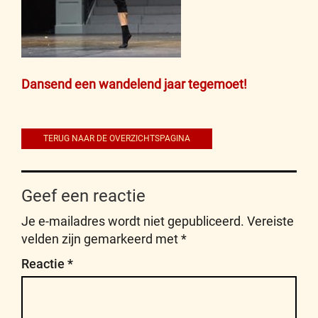
Bericht
Dansend een wandelend jaar tegemoet!
navigatie
TERUG NAAR DE OVERZICHTSPAGINA
Geef een reactie
Je e-mailadres wordt niet gepubliceerd.
Vereiste
velden zijn gemarkeerd met
*
Reactie
*