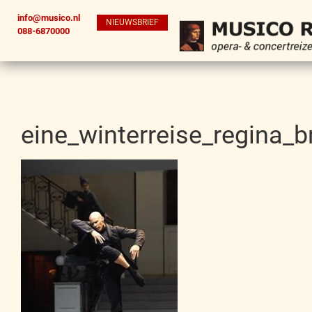
info@musico.nl
NIEUWSBRIEF
088-6870000
eine_winterreise_regina