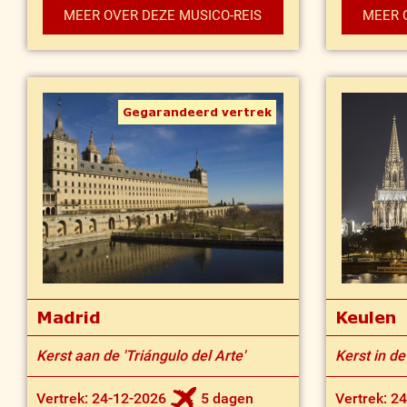
MEER OVER DEZE MUSICO-REIS
MEER 
Gegarandeerd vertrek
Madrid
Keulen
Kerst aan de 'Triángulo del Arte'
Kerst in d
Vertrek: 24-12-2026
5 dagen
Vertrek: 2