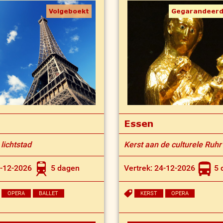
Volgeboekt
Gegarandeerd
Essen
 lichtstad
Kerst aan de culturele Ruhr
4-12-2026
5 dagen
Vertrek: 24-12-2026
5 
OPERA
BALLET
KERST
OPERA