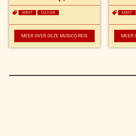
KERST
CULTUUR
KERST
MEER OVER DEZE MUSICO-REIS
MEER 
Contact
Privacy
Disclaimer