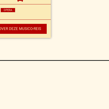
OPERA
OVER DEZE MUSICO-REIS
Algemene Voorwaarden
FAQ
Sitemap