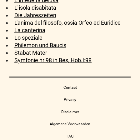
L' infedeltà delusa
L' isola disabitata
Die Jahreszeiten
L'anima del filosofo, ossia Orfeo ed Euridice
La canterina
Lo speziale
Philemon und Baucis
Stabat Mater
Symfonie nr 98 in Bes, Hob.I:98
Contact
Privacy
Disclaimer
Algemene Voorwaarden
FAQ