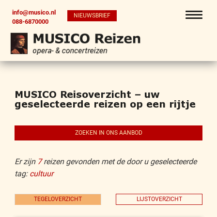
info@musico.nl
NIEUWSBRIEF
088-6870000
MUSICO Reisoverzicht – uw
geselecteerde reizen op een rijtje
ZOEKEN IN ONS AANBOD
Er zijn
7
reizen gevonden met de door u geselecteerde
tag:
cultuur
TEGELOVERZICHT
LIJSTOVERZICHT