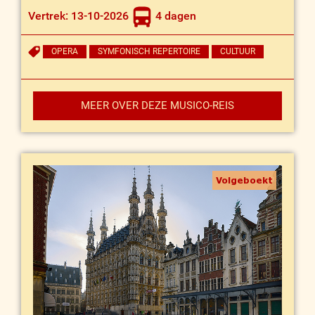
Vertrek: 13-10-2026
4 dagen
OPERA
SYMFONISCH REPERTOIRE
CULTUUR
MEER OVER DEZE MUSICO-REIS
Volgeboekt