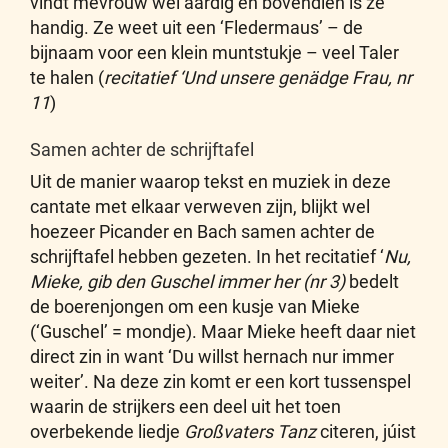
vindt mevrouw wel aardig en bovendien is ze
handig. Ze weet uit een ‘Fledermaus’ – de
bijnaam voor een klein muntstukje – veel Taler
te halen (
recitatief ‘Und unsere genädge Frau, nr
11
)
Samen achter de schrijftafel
Uit de manier waarop tekst en muziek in deze
cantate met elkaar verweven zijn, blijkt wel
hoezeer Picander en Bach samen achter de
schrijftafel hebben gezeten. In het recitatief ‘
Nu,
Mieke, gib den Guschel immer her (nr 3)
bedelt
de boerenjongen om een kusje van Mieke
(‘Guschel’ = mondje). Maar Mieke heeft daar niet
direct zin in want ‘Du willst hernach nur immer
weiter’. Na deze zin komt er een kort tussenspel
waarin de strijkers een deel uit het toen
overbekende liedje
Großvaters Tanz
citeren, júist