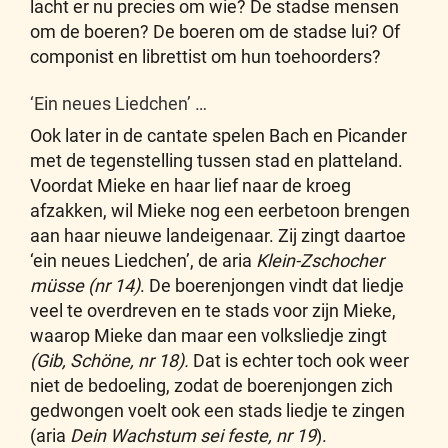
lacht er nu precies om wie? De stadse mensen
om de boeren? De boeren om de stadse lui? Of
componist en librettist om hun toehoorders?
‘Ein neues Liedchen’ …
Ook later in de cantate spelen Bach en Picander
met de tegenstelling tussen stad en platteland.
Voordat Mieke en haar lief naar de kroeg
afzakken, wil Mieke nog een eerbetoon brengen
aan haar nieuwe landeigenaar. Zij zingt daartoe
‘ein neues Liedchen’, de aria
Klein-Zschocher
müsse (nr 14)
. De boerenjongen vindt dat liedje
veel te overdreven en te stads voor zijn Mieke,
waarop Mieke dan maar een volksliedje zingt
(Gib, Schöne, nr 18).
Dat is echter toch ook weer
niet de bedoeling, zodat de boerenjongen zich
gedwongen voelt ook een stads liedje te zingen
(aria
Dein Wachstum sei feste, nr 19
).