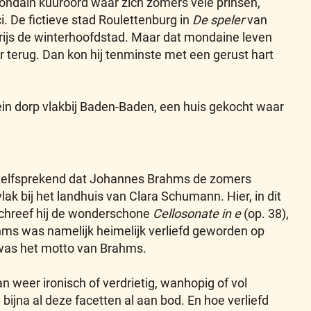
dain kuuroord waar zich zomers vele prinsen,
i. De fictieve stad Roulettenburg in
De speler
van
ijs de winterhoofdstad. Maar dat mondaine leven
r terug. Dan kon hij tenminste met een gerust hart
ein dorp vlakbij Baden-Baden, een huis gekocht waar
zelfsprekend dat Johannes Brahms de zomers
lak bij het landhuis van Clara Schumann. Hier, in dit
schreef hij de wonderschone
Cellosonate in e
(op. 38),
hms was namelijk heimelijk verliefd geworden op
, was het motto van Brahms.
n weer ironisch of verdrietig, wanhopig of vol
ijna al deze facetten al aan bod. En hoe verliefd