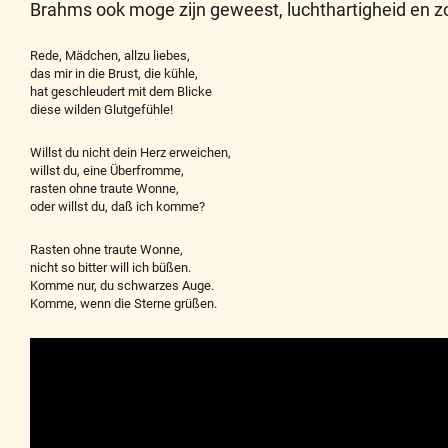
Brahms ook moge zijn geweest, luchthartigheid en z
Rede, Mädchen, allzu liebes,
das mir in die Brust, die kühle,
hat geschleudert mit dem Blicke
diese wilden Glutgefühle!
Willst du nicht dein Herz erweichen,
willst du, eine Überfromme,
rasten ohne traute Wonne,
oder willst du, daß ich komme?
Rasten ohne traute Wonne,
nicht so bitter will ich büßen.
Komme nur, du schwarzes Auge.
Komme, wenn die Sterne grüßen.