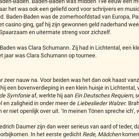
Baden-Baden. Baden-Baden was midden 19e eeuw een mon
ar het was ook een geliefd oord voor schrijvers en music
d. Baden-Baden was de zomerhoofdstad van Europa, Par
het casino ging, gaf hij zijn gewonnen geld naderhand wee
 Spaarzaam en uitermate streng voor zichzelf.
Baden was Clara Schumann. Zij had in Lichtental, een kl
het jaar was Clara Schumann op tournee.
 zeer nauw na. Voor beiden was het dan ook haast van
j een bovenverdieping in een klein huisje in Lichtental, v
de Symfonie
af, werkte hij aan
Ein Deutsches Requiem
, 
iel en zaligheid in onder meer de
Liebeslieder Walzer
. Bra
 er niet openlijk over uit. ‘In meinen Tönen spreche ich’
drich Daumer zijn dan weer serieus van aard of teder, da
oorbijkomen. In het eerste gedicht
Rede, Mädchen
komen b