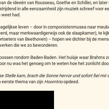
an de ideeën van Rousseau, Goethe en Schiller, en later 
 strijdend in alle eenzaamheid zijn muziek schreef voor 
 weet had.
agelijkse leven – door in componistenmusea naar meubels 
rd, maar merkwaardigerwijs ook de slaapkamer), te kijke
 oortoeters van Beethoven) – hopen we dichter bij de mens 
erwerken die we zo bewonderen.
e bossen rondom Baden-Baden. Het huisje waar Brahms z
 Voor nu was het genoeg om te weten hoe het zonlicht doo
se Stelle kam, brach die Sonne hervor und sofort fiel mir
ijn eerste thema van zijn
Hoorntrio
opdeed.