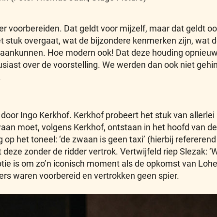
eter voorbereiden. Dat geldt voor mijzelf, maar dat geldt 
t stuk overgaat, wat de bijzondere kenmerken zijn, wat 
ng aankunnen. Hoe modern ook! Dat deze houding opnieuw 
usiast over de voorstelling. We werden dan ook niet gehi
.
oor Ingo Kerkhof. Kerkhof probeert het stuk van allerle
aan moet, volgens Kerkhof, ontstaan in het hoofd van d
g op het toneel: ‘de zwaan is geen taxi’ (hierbij referere
t deze zonder de ridder vertrok. Vertwijfeld riep Slezak:
ceptie is om zo’n iconisch moment als de opkomst van Loh
ers waren voorbereid en vertrokken geen spier.