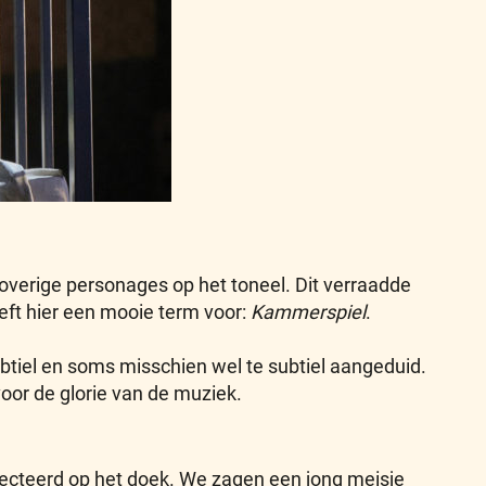
verige personages op het toneel. Dit verraadde
eeft hier een mooie term voor:
Kammerspiel
.
ubtiel en soms misschien wel te subtiel aangeduid.
voor de glorie van de muziek.
jecteerd op het doek. We zagen een jong meisje