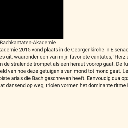
 Bachkantaten-Akademie
ademie 2015 vond plaats in de Georgenkirche in Eisen
tes uit, waaronder een van mijn favoriete cantates, ‘Her
in de stralende trompet als een heraut voorop gaat. D
ld van hoe deze getuigenis van mond tot mond gaat. Let o
oiste aria’s die Bach geschreven heeft. Eenvoudig qua opz
t dansend op weg; triolen vormen het dominante ritme in