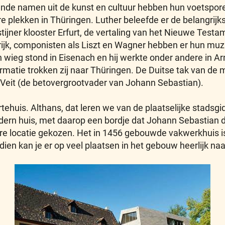
kende namen uit de kunst en cultuur hebben hun voetspor
e plekken in Thüringen. Luther beleefde er de belangrij
tijner klooster Erfurt, de vertaling van het Nieuwe Testa
ijk, componisten als Liszt en Wagner hebben er hun muzi
 wieg stond in Eisenach en hij werkte onder andere in 
ormatie trokken zij naar Thüringen. De Duitse tak van de 
Veit (de betovergrootvader van Johann Sebastian).
huis. Althans, dat leren we van de plaatselijke stadsgid
odern huis, met daarop een bordje dat Johann Sebastian d
e locatie gekozen. Het in 1456 gebouwde vakwerkhuis i
en kan je er op veel plaatsen in het gebouw heerlijk naa