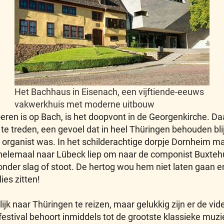
Het Bachhaus in Eisenach, een vijftiende-eeuws
vakwerkhuis met moderne uitbouw
eren is op Bach, is het doopvont in de Georgenkirche. Da
treden, een gevoel dat in heel Thüringen behouden blijft.
r organist was. In het schilderachtige dorpje Dornheim maak
 helemaal naar Lübeck liep om naar de componist Buxteh
onder slag of stoot. De hertog wou hem niet laten gaan 
ies zitten!
elijk naar Thüringen te reizen, maar gelukkig zijn er de vi
estival behoort inmiddels tot de grootste klassieke muz