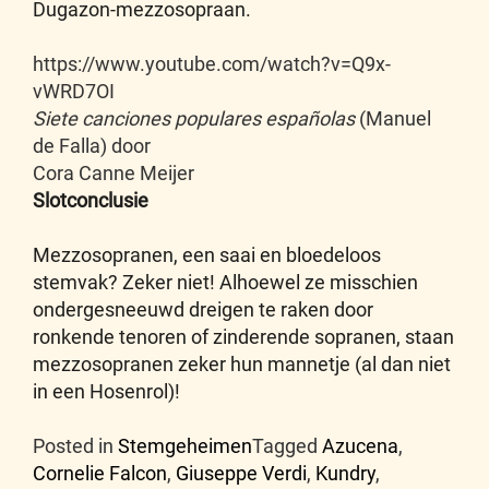
Dugazon-mezzosopraan.
https://www.youtube.com/watch?v=Q9x-
vWRD7OI
Siete canciones populares españolas
(Manuel
de Falla) door
Cora Canne Meijer
Slotconclusie
Mezzosopranen, een saai en bloedeloos
stemvak? Zeker niet! Alhoewel ze misschien
ondergesneeuwd dreigen te raken door
ronkende tenoren of zinderende sopranen, staan
mezzosopranen zeker hun mannetje (al dan niet
in een Hosenrol)!
Posted in
Stemgeheimen
Tagged
Azucena
,
Cornelie Falcon
,
Giuseppe Verdi
,
Kundry
,