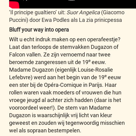
‘Il principe gualtiero’ uit:
Suor Angelica
(Giacomo
Puccini) door Ewa Podles als La zia prinicpessa
Bluff your way into opera
Wilt u echt indruk maken op een operafeestje?
Laat dan terloops de stemvakken Dugazon of
Falcon vallen. Ze zijn vernoemd naar twee
e
beroemde zangeressen uit de 19
eeuw.
Madame Dugazon (eigenlijk Louise-Rosalie
e
Lefebvre) werd aan het begin van de 19
eeuw
een ster bij de Opéra-Comique in Parijs. Haar
rollen waren vaak moeders of vrouwen die hun
vroege jeugd al achter zich hadden (daar is het
vooroordeel weer!). De stem van Madame
Dugazon is waarschijnlijk vrij licht van kleur
geweest en zouden wij tegenwoordig misschien
wel als sopraan bestempelen.