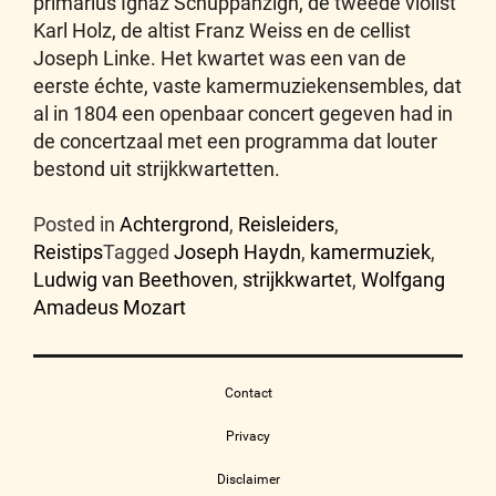
primarius Ignaz Schuppanzigh, de tweede violist
Karl Holz, de altist Franz Weiss en de cellist
Joseph Linke. Het kwartet was een van de
eerste échte, vaste kamermuziekensembles, dat
al in 1804 een openbaar concert gegeven had in
de concertzaal met een programma dat louter
bestond uit strijkkwartetten.
Posted in
Achtergrond
,
Reisleiders
,
Reistips
Tagged
Joseph Haydn
,
kamermuziek
,
Ludwig van Beethoven
,
strijkkwartet
,
Wolfgang
Amadeus Mozart
Contact
Privacy
Disclaimer