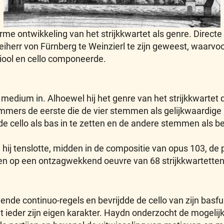
me ontwikkeling van het strijkkwartet als genre. Direct
j Freiherr von Fürnberg te Weinzierl te zijn geweest, waar
viool en cello componeerde.
edium in. Alhoewel hij het genre van het strijkkwartet du
immers de eerste die de vier stemmen als gelijkwaardige 
n, de cello als bas in te zetten en de andere stemmen als
n hij tenslotte, midden in de compositie van opus 103, d
gen op een ontzagwekkend oeuvre van 68 strijkkwartetten
ende continuo-regels en bevrijdde de cello van zijn basf
et ieder zijn eigen karakter. Haydn onderzocht de mogeli