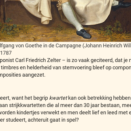
fgang von Goethe in de Campagne (Johann Heinrich Wi
 1787
ponist Carl Friedrich Zelter – is zo vaak geciteerd, dat 
 timbres en helderheid van stemvoering bleef op componis
mposities aangezet.
igeert, want het begrip
kwartet
kan ook betrekking hebben 
taan strijkkwartetten die al meer dan 30 jaar bestaan, m
 worden kindertjes verwekt en men deelt lief en leed met e
der studeert, achteruit gaat in spel?