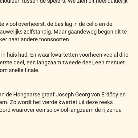
odieën tussen de spelers. We zien dit heel duidelijk
 viool overheerst, de bas lag in de cello en de
auwelijks zelfstandig. Maar gaandeweg begon dit te
ker naar andere toonsoorten.
in huis had. En waar kwartetten voorheen veelal drie
l eerste deel, een langzaam tweede deel, een menuet
m snelle finale.
aan de Hongaarse graaf Joseph Georg von Erdődy en
m. Zo wordt het vierde kwartet uit deze reeks
oord waarover een soloviool langzaam de rijzende