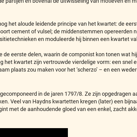
partijen en bovenal de uitwisseling van motieven en mel
og het aloude leidende principe van het kwartet: de eerste
 soort cement of vulsel; de middenstemmen opereerden n
tietechnieken en moduleerde hij binnen een kwartet va
de eerste delen, waarin de componist kon tonen wat hij 
eg het kwartet zijn vertrouwde vierdelige vorm: een sne
aam plaats zou maken voor het ‘scherzo’ – en een wedero
n gecomponeerd in de jaren 1797/8. Ze zijn opgedragen 
n. Veel van Haydns kwartetten kregen (later) een bijnaa
int met de aanhoudende gloed van een enkel, zacht akk