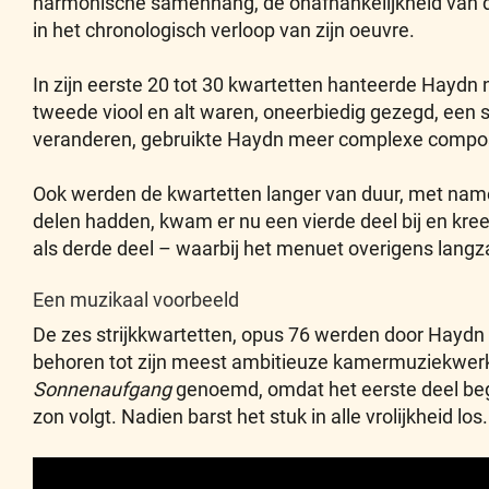
harmonische samenhang, de onafhankelijkheid van de 
in het chronologisch verloop van zijn oeuvre.
In zijn eerste 20 tot 30 kwartetten hanteerde Haydn n
tweede viool en alt waren, oneerbiedig gezegd, een
veranderen, gebruikte Haydn meer complexe composi
Ook werden de kwartetten langer van duur, met name 
delen hadden, kwam er nu een vierde deel bij en kre
als derde deel – waarbij het menuet overigens langz
Een muzikaal voorbeeld
De zes strijkkwartetten, opus 76 werden door Hayd
behoren tot zijn meest ambitieuze kamermuziekwerke
Sonnenaufgang
genoemd, omdat het eerste deel beg
zon volgt. Nadien barst het stuk in alle vrolijkheid los.