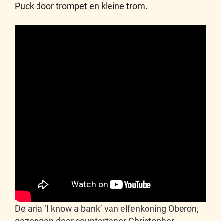
Puck door trompet en kleine trom.
De aria ‘I know a bank’ van elfenkoning Oberon,
gezongen door countertenor Christopher