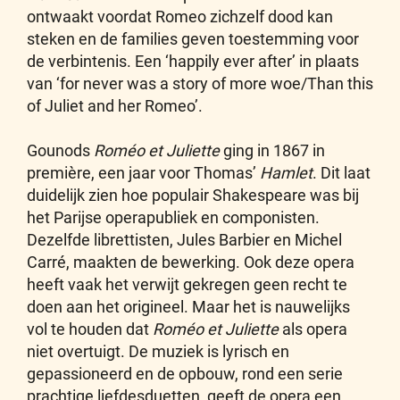
ontwaakt voordat Romeo zichzelf dood kan
steken en de families geven toestemming voor
de verbintenis. Een ‘happily ever after’ in plaats
van ‘for never was a story of more woe/Than this
of Juliet and her Romeo’.
Gounods
Roméo et Juliette
ging in 1867 in
première, een jaar voor Thomas’
Hamlet
. Dit laat
duidelijk zien hoe populair Shakespeare was bij
het Parijse operapubliek en componisten.
Dezelfde librettisten, Jules Barbier en Michel
Carré, maakten de bewerking. Ook deze opera
heeft vaak het verwijt gekregen geen recht te
doen aan het origineel. Maar het is nauwelijks
vol te houden dat
Roméo et Juliette
als opera
niet overtuigt. De muziek is lyrisch en
gepassioneerd en de opbouw, rond een serie
prachtige liefdesduetten, geeft de opera een