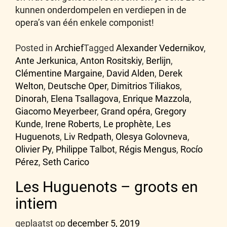
kunnen onderdompelen en verdiepen in de
opera’s van één enkele componist!
Posted in
Archief
Tagged
Alexander Vedernikov
,
Ante Jerkunica
,
Anton Rositskiy
,
Berlijn
,
Clémentine Margaine
,
David Alden
,
Derek
Welton
,
Deutsche Oper
,
Dimitrios Tiliakos
,
Dinorah
,
Elena Tsallagova
,
Enrique Mazzola
,
Giacomo Meyerbeer
,
Grand opéra
,
Gregory
Kunde
,
Irene Roberts
,
Le prophète
,
Les
Huguenots
,
Liv Redpath
,
Olesya Golovneva
,
Olivier Py
,
Philippe Talbot
,
Régis Mengus
,
Rocío
Pérez
,
Seth Carico
Les Huguenots – groots en
intiem
geplaatst op
december 5, 2019