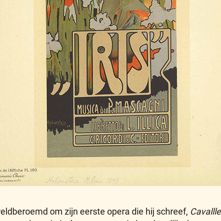
reldberoemd om zijn eerste opera die hij schreef,
Cavallle