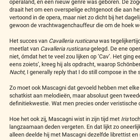
operaland, en een nieuw genre was geboren. De zoge
draait het om een overspelige echtgenoot die aan het
vertoond in de opera, maar niet zo dicht bij het dage
gewoon de vrachtwagenchauffeur die om de hoek w
Het succes van
Cavalleria
rusticana
was tegelijkerti
meetlat van
Cavalleria rusticana
gelegd. De ene oper
niet, ómdat het te veel zou lijken op ‘Cav’. Het ging
eens zoiets’, kreeg hij als opdracht, waarop Schönbe
Nacht
, I generally reply that I do still compose in the 
Zo moet ook Mascagni dat gevoeld hebben met elke 
schatkist aan melodieën, maar absoluut geen twee
definitiekwestie. Wat men precies onder veristisch
Hoe het ook zij, Mascagni wist in zijn tijd met
Iris
toch
langzaamaan deden vergeten. En dat lijkt zo oneerlij
alleen deelde hij met Mascagni dezelfde librettist en