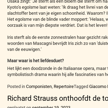
Osaka zingt: ‘Je sterft als een bloem die sterft om ha
Kyoto’s egoïsme laat weten: ‘Ik draag het livrei van d
slachtoffer bent van je eigen schoonheid. Waarom? Ik 
Het egoïsme van de blinde vader moppert: ‘Helaas, wi
oorzaak is van mijn diepste verdriet. Dat is het leven!
Iris sterft als de eerste zonnestralen haar gezicht rake
woorden van Mascagni bevrijdt Iris zich zo van ‘duist
van de eeuwigen.’
Maar waar is het liefdesduet?
Het lijkt een doodzonde in de Italiaanse opera, maa
symbolistisch drama waarin hij alle fascinaties va
Posted in
Componisten
,
Repertoire
Tagged
Giacomo 
Richard Strauss onthoofdt de to
geplaatst op
september 19, 2023