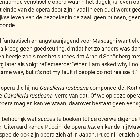
naamde veristische opera waarin het dagelijks leven op
 einde van de opera door zijn rivaal in een duel wordt ge
lijkse leven van de bezoeker in de zaal: geen prinsen, ge
oonde.
jd fantastisch en angstaanjagend voor Mascagni want elk
a kreeg geen goedkeuring, ómdat het zo anders was dan 
 een beetje zoals met het succes dat Arnold Schönberg met
rg later als volgt reflecteerde: ‘When I am asked why I n
same way, but it’s not my fault if people do not realise it.’
opera die hij na
Cavalleria rusticana
componeerde. Kort 
de
Cavalleria rusticana,
verre van dat. Of we op deze opera 
e opera mag en kan verstaan, daarover bestaat geen eens
 behoorlijk wat succes te boeken tot de overweldigende 
k. Uiteraard kende Puccini de opera
Iris,
en kende hij Mas
 speelde ook zijn opera zich af in Japan, Puccini liet zic