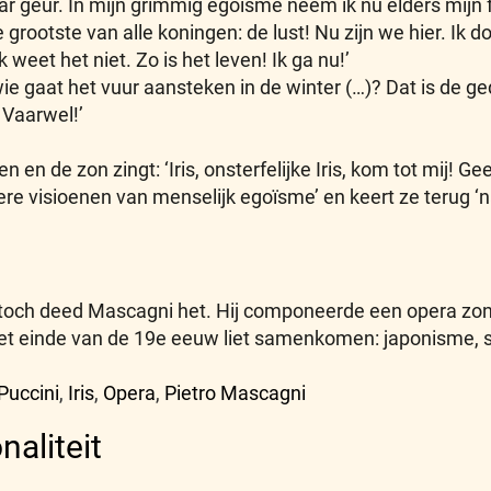
ar geur. In mijn grimmig egoïsme neem ik nu elders mijn fa
e grootste van alle koningen: de lust! Nu zijn we hier. Ik
weet het niet. Zo is het leven! Ik ga nu!’
e gaat het vuur aansteken in de winter (…)? Dat is de ge
 Vaarwel!’
n en de zon zingt: ‘Iris, onsterfelijke Iris, kom tot mij! Ge
ere visioenen van menselijk egoïsme’ en keert ze terug ‘n
r toch deed Mascagni het. Hij componeerde een opera zon
n het einde van de 19e eeuw liet samenkomen: japonisme
Puccini
,
Iris
,
Opera
,
Pietro Mascagni
naliteit