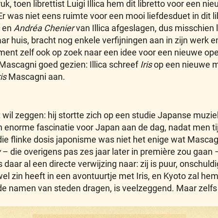
uk, toen librettist Luigi Illica hem dit libretto voor een
 Er was niet eens ruimte voor een mooi liefdesduet in dit li
en
Andréa Chenier
van Illica afgeslagen, dus misschien 
 naar huis, bracht nog enkele verfijningen aan in zijn wer
ent zelf ook op zoek naar een idee voor een nieuwe ope
Mascagni goed gezien: Illica schreef
Iris
op een nieuwe m
ris
Mascagni aan.
wil zeggen: hij stortte zich op een studie Japanse muzie
n enorme fascinatie voor Japan aan de dag, nadat men tij
ie flinke dosis japonisme was niet het enige wat Mascag
y
– die overigens pas zes jaar later in première zou gaan 
daar al een directe verwijzing naar: zij is puur, onschuldi
zin heeft in een avontuurtje met Iris, en Kyoto zal hem 
 de namen van steden dragen, is veelzeggend. Maar zelfs de