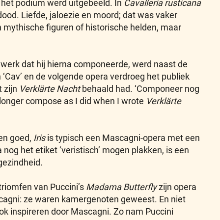
 het podium werd uitgebeeld. In
Cavalleria rusticana
dood. Liefde, jaloezie en moord; dat was vaker
en mythische figuren of historische helden, maar
 werk dat hij hierna componeerde, werd naast de
‘Cav’ en de volgende opera verdroeg het publiek
 zijn
Verklärte Nacht
behaald had. ‘Componeer nog
o longer compose as I did when I wrote
Verklärte
en goed,
Iris
is typisch een Mascagni-opera met een
nog het etiket ‘veristisch’ mogen plakken, is een
gezindheid.
triomfen van Puccini’s
Madama Butterfly
zijn opera
cagni: ze waren kamergenoten geweest. En niet
h ook inspireren door Mascagni. Zo nam Puccini