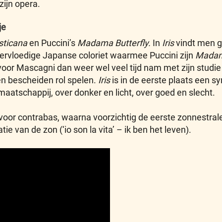
 zijn opera.
je
usticana
en Puccini’s
Madama Butterfly.
In
Iris
vindt men 
vervloedige Japanse coloriet waarmee Puccini zijn
Madam
aarvoor Mascagni dan weer wel veel tijd nam met zijn stu
een bescheiden rol spelen.
Iris
is in de eerste plaats een s
maatschappij, over donker en licht, over goed en slecht.
 voor contrabas, waarna voorzichtig de eerste zonnestral
e van de zon (‘io son la vita’ – ik ben het leven).