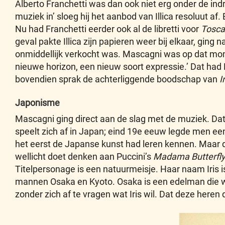
Alberto Franchetti was dan ook niet erg onder de indr
muziek in’ sloeg hij het aanbod van Illica resoluut af.
Nu had Franchetti eerder ook al de libretti voor
Tosca
geval pakte Illica zijn papieren weer bij elkaar, ging
onmiddellijk verkocht was. Mascagni was op dat mom
nieuwe horizon, een nieuw soort expressie.’ Dat had 
bovendien sprak de achterliggende boodschap van
I
Japonisme
Mascagni ging direct aan de slag met de muziek. Dat 
speelt zich af in Japan; eind 19e eeuw legde men ee
het eerst de Japanse kunst had leren kennen. Maar d
wellicht doet denken aan Puccini’s
Madama Butterfl
Titelpersonage is een natuurmeisje. Haar naam Iris is 
mannen Osaka en Kyoto. Osaka is een edelman die wel 
zonder zich af te vragen wat Iris wil. Dat deze heren