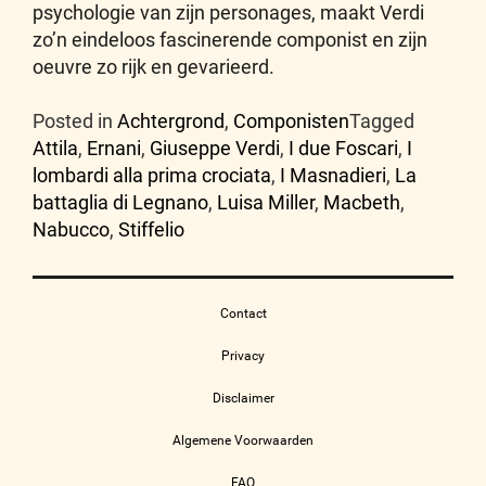
psychologie van zijn personages, maakt Verdi
zo’n eindeloos fascinerende componist en zijn
oeuvre zo rijk en gevarieerd.
Posted in
Achtergrond
,
Componisten
Tagged
Attila
,
Ernani
,
Giuseppe Verdi
,
I due Foscari
,
I
lombardi alla prima crociata
,
I Masnadieri
,
La
battaglia di Legnano
,
Luisa Miller
,
Macbeth
,
Nabucco
,
Stiffelio
Contact
Privacy
Disclaimer
Algemene Voorwaarden
FAQ