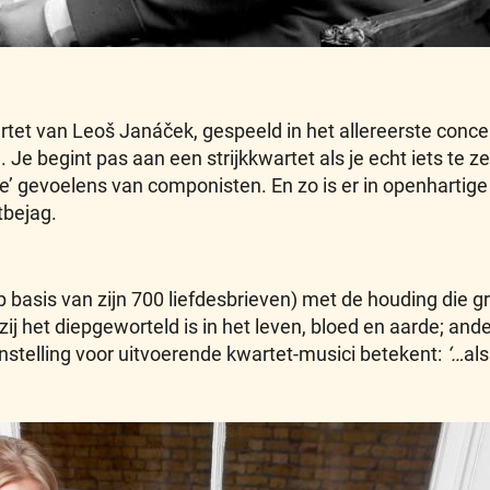
wartet van Leoš Janáček, gespeeld in het allereerste conce
. Je begint pas aan een strijkkwartet als je echt iets te 
taire’ gevoelens van componisten. En zo is er in openhar
tbejag.
p basis van zijn 700 liefdesbrieven) met de houding die g
 het diepgeworteld is in het leven, bloed en aarde; ander
 instelling voor uitvoerende kwartet-musici betekent:
‘…
als