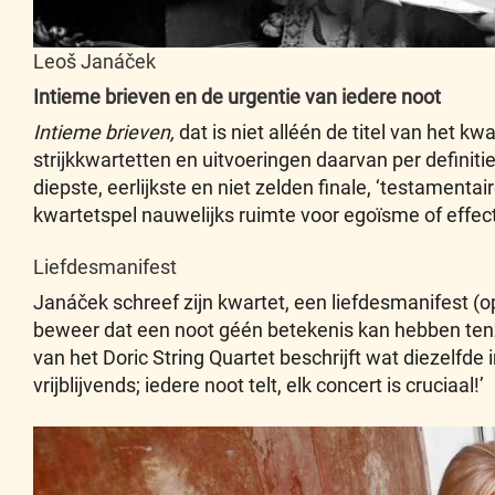
Leoš Janáček
Intieme brieven en de urgentie van iedere noot
Intieme brieven,
dat is niet alléén de titel van het k
strijkkwartetten en uitvoeringen daarvan per definitie
diepste, eerlijkste en niet zelden finale, ‘testamen
kwartetspel nauwelijks ruimte voor egoïsme of effec
Liefdesmanifest
Janáček schreef zijn kwartet, een liefdesmanifest (o
beweer dat een noot géén betekenis kan hebben tenzij
van het Doric String Quartet beschrijft wat diezelfde
vrijblijvends; iedere noot telt, elk concert is cruciaal!’