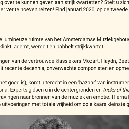
g over te kunnen geven aan strijkkwartetten? Stelt u zic
er ver te hoeven reizen! Eind januari 2020, op de tweede
 de lumineuze ruimte van het Amsterdamse Muziekgebouw 
inkt, ademt, wemelt en babbelt strijkkwartet.
ringen van de vertrouwde klassiekers Mozart, Haydn, Bee
uit recente decennia, onverwachte componisten en opmerk
 het goed is), komt u terecht in een ‘bazaar’ van instr
toria. Experts gidsen u in de achtergronden en
tricks of th
vingen naar bronnen van de muziek en emotie. Hierna ki
 uitvoeringen met totale vrijheid om op elkaars kleinste