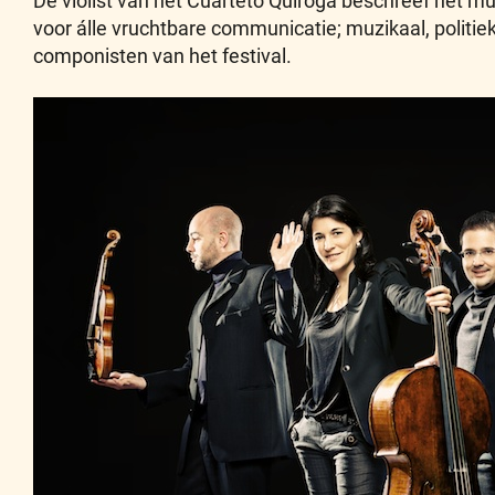
De violist van het Cuarteto Quiroga beschreef het mus
voor álle vruchtbare communicatie; muzikaal, polit
componisten van het festival.