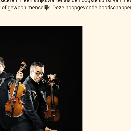
iceren in een strijkkwartet als de hoogste kunst van ‘het 
iek of gewoon menselijk. Deze hoopgevende boodschappen