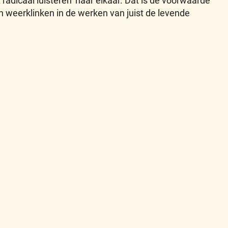
radicaal luisteren’ naar elkaar. Dat is dé voorwaarde
 weerklinken in de werken van juist de levende