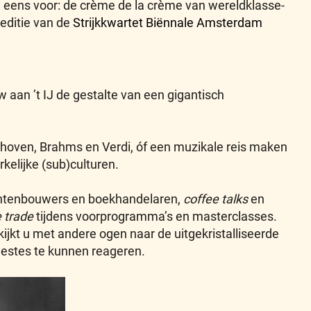
h eens voor: de crème de la crème van wereldklasse-
 editie van de
Strijkkwartet Biënnale Amsterdam
aan ’t IJ de gestalte van een gigantisch
thoven, Brahms en Verdi, óf een muzikale reis maken
elijke (sub)culturen.
umentenbouwers en boekhandelaren,
coffee talks
en
e trade
tijdens voorprogramma’s en masterclasses.
jkt u met andere ogen naar de uitgekristalliseerde
 gestes te kunnen reageren.