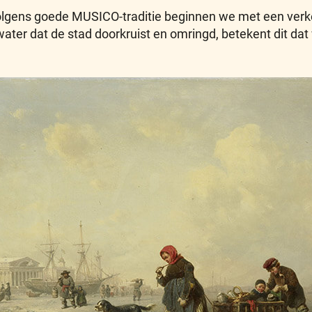
volgens goede MUSICO-traditie beginnen we met een verk
water dat de stad doorkruist en omringd, betekent dit da