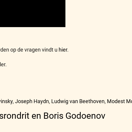
den op de vragen vindt u
hier
.
er.
vinsky
,
Joseph Haydn
,
Ludwig van Beethoven
,
Modest Mo
dsrondrit en Boris Godoenov