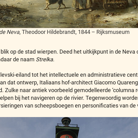
 de Neva
, Theodoor Hildebrandt, 1844 – Rijksmuseum
 blik op de stad wierpen. Deed het uitkijkpunt in de Nev
vandaar de naam
Strelka
.
vski-eiland tot het intellectuele en administratieve ce
van dat ontwerp, Italiaans hof-architect Giacomo Quaren
. Zulke naar antiek voorbeeld gemodelleerde ‘columna ro
pen bij het navigeren op de rivier. Tegenwoordig worden
sieringen van scheepsboegen en personificaties van de vi