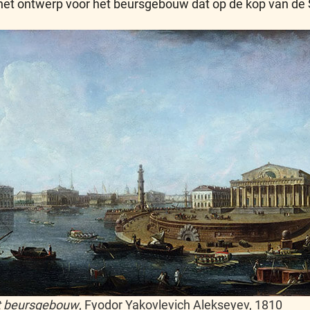
 het ontwerp voor het beursgebouw dat op de kop van de 
t beursgebouw
, Fyodor Yakovlevich Alekseyev, 1810