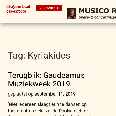
info@musico.nl
NIEUWSBRIEF
088-6870000
Tag:
Kyriakides
Terugblik: Gaudeamus
Muziekweek 2019
geplaatst op
september 11, 2019
‘Niet iedereen slaagt erin te dansen op
toekomstmuziek’, zei de Poolse dichter