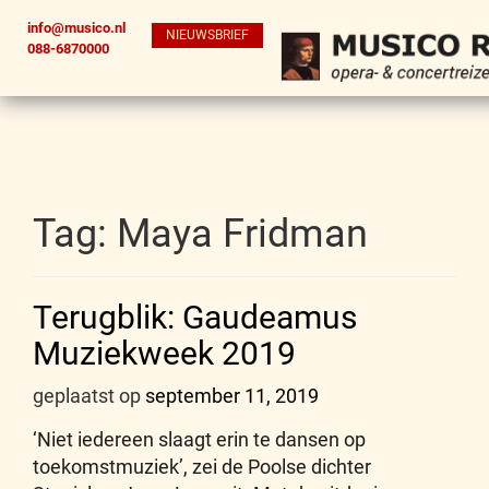
info@musico.nl
NIEUWSBRIEF
088-6870000
Tag:
Maya Fridman
Terugblik: Gaudeamus
Muziekweek 2019
geplaatst op
september 11, 2019
‘Niet iedereen slaagt erin te dansen op
toekomstmuziek’, zei de Poolse dichter