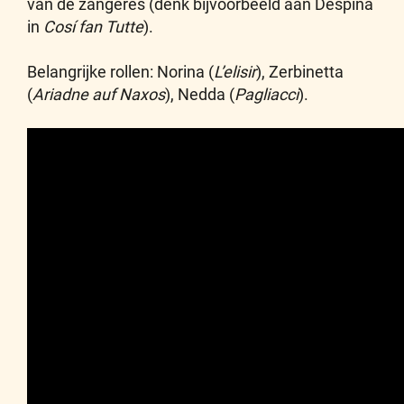
van de zangeres (denk bijvoorbeeld aan Despina
in
Cosí fan Tutte
).
Belangrijke rollen: Norina (
L’elisir
), Zerbinetta
(
Ariadne auf Naxos
), Nedda (
Pagliacci
).