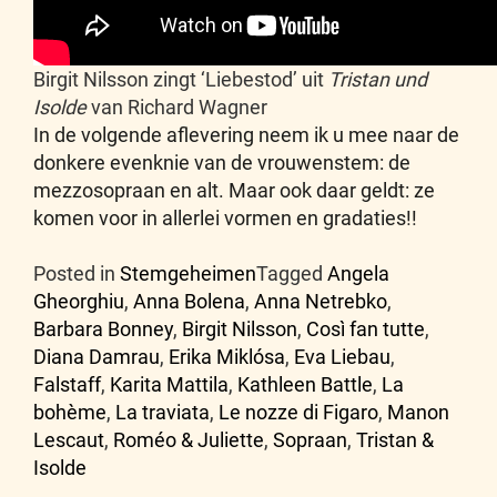
Birgit Nilsson zingt ‘Liebestod’ uit
Tristan und
Isolde
van Richard Wagner
In de volgende aflevering neem ik u mee naar de
donkere evenknie van de vrouwenstem: de
mezzosopraan en alt. Maar ook daar geldt: ze
komen voor in allerlei vormen en gradaties!!
Posted in
Stemgeheimen
Tagged
Angela
Gheorghiu
,
Anna Bolena
,
Anna Netrebko
,
Barbara Bonney
,
Birgit Nilsson
,
Così fan tutte
,
Diana Damrau
,
Erika Miklósa
,
Eva Liebau
,
Falstaff
,
Karita Mattila
,
Kathleen Battle
,
La
bohème
,
La traviata
,
Le nozze di Figaro
,
Manon
Lescaut
,
Roméo & Juliette
,
Sopraan
,
Tristan &
Isolde