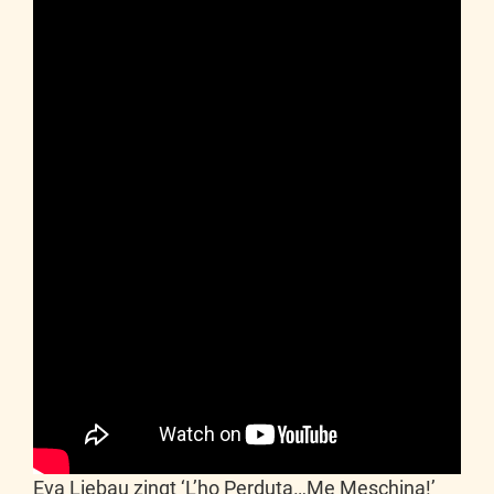
Eva Liebau zingt ‘L’ho Perduta…Me Meschina!’