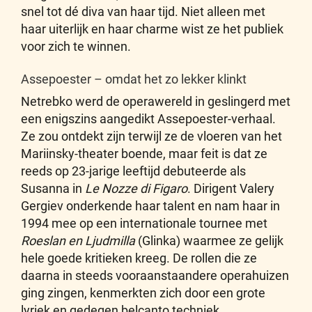
snel tot dé diva van haar tijd. Niet alleen met
haar uiterlijk en haar charme wist ze het publiek
voor zich te winnen.
Assepoester – omdat het zo lekker klinkt
Netrebko werd de operawereld in geslingerd met
een enigszins aangedikt Assepoester-verhaal.
Ze zou ontdekt zijn terwijl ze de vloeren van het
Mariinsky-theater boende, maar feit is dat ze
reeds op 23-jarige leeftijd debuteerde als
Susanna in
Le Nozze di Figaro
. Dirigent Valery
Gergiev onderkende haar talent en nam haar in
1994 mee op een internationale tournee met
Roeslan en Ljudmilla
(Glinka) waarmee ze gelijk
hele goede kritieken kreeg. De rollen die ze
daarna in steeds vooraanstaandere operahuizen
ging zingen, kenmerkten zich door een grote
lyriek en gedegen belcanto techniek.