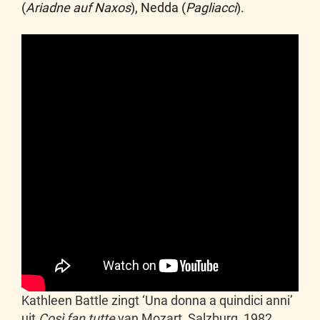
(
Ariadne auf Naxos
), Nedda (
Pagliacci
).
Kathleen Battle zingt ‘Una donna a quindici anni’
uit
Così fan tutte
van Mozart, Salzburg, 1982