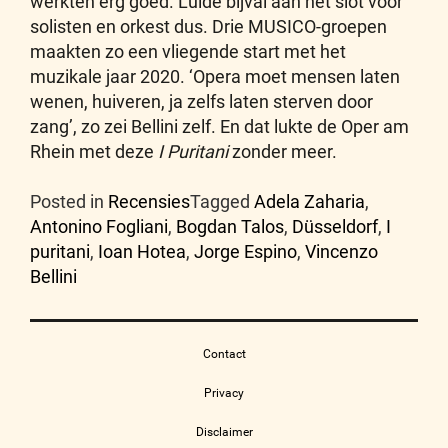
werkten erg goed. Luide bijval aan het slot voor
solisten en orkest dus. Drie MUSICO-groepen
maakten zo een vliegende start met het
muzikale jaar 2020. ‘Opera moet mensen laten
wenen, huiveren, ja zelfs laten sterven door
zang’, zo zei Bellini zelf. En dat lukte de Oper am
Rhein met deze
I Puritani
zonder meer.
Posted in
Recensies
Tagged
Adela Zaharia
,
Antonino Fogliani
,
Bogdan Talos
,
Düsseldorf
,
I
puritani
,
Ioan Hotea
,
Jorge Espino
,
Vincenzo
Bellini
Contact
Privacy
Disclaimer