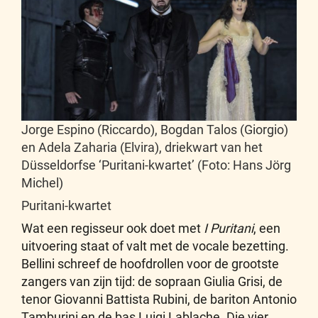
Jorge Espino (Riccardo), Bogdan Talos (Giorgio)
en Adela Zaharia (Elvira), driekwart van het
Düsseldorfse ‘Puritani-kwartet’ (Foto: Hans Jörg
Michel)
Puritani-kwartet
Wat een regisseur ook doet met
I Puritani
, een
uitvoering staat of valt met de vocale bezetting.
Bellini schreef de hoofdrollen voor de grootste
zangers van zijn tijd: de sopraan Giulia Grisi, de
tenor Giovanni Battista Rubini, de bariton Antonio
Tamburini en de bas Luigi Lablache. Die vier