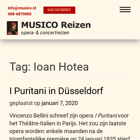
info@musico.nl
NIEUWSBRIEF
088-6870000
Tag:
Ioan Hotea
I Puritani in Düsseldorf
geplaatst op
januari 7, 2020
Vincenzo Bellini schreef zijn opera
I Puritani
voor
het Théâtre-Italien in Parijs. Het zou zijn laatste
opera worden: enkele maanden na de
triomfantelijke première op 24 januari 1835 stierf