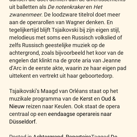
uit balletten als
De notenkraker
en
Het
zwanenmeer
. De loodzware titelrol doet meer
aan de operarollen van Wagner denken. En
tegelijkertijd blijft Tsjaikovski bij zijn eigen stijl,
melodieus met soms een Russisch volkslied of
zelfs Russisch geestelijke muziek op de
achtergrond, zoals bijvoorbeeld het koor van de
engelen dat klinkt na de grote aria van Jeanne
d’Arc in de eerste akte, waarin ze haar eigen pad
uittekent en vertrekt uit haar geboortedorp.
Tsjaikovski’s Maagd van Orléans staat op het
muzikale programma van de
Kerst
en
Oud &
Nieuw
reizen naar Keulen. Ook staat de opera
centraal op een
eendaagse operareis naar
Düsseldorf
.
Posted in
Achtergrond
,
Repertoire
Tagged
De