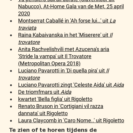
Nabucco), At-Home Gala van de Met, 25 april
2020
Montserrat Caballé in 'Ah forse lui…' uit
La
traviata
Raina Kabaivanska in het 'Miserere' uit
Il
trovatore
Anita Rachvelishvili met Azucena's aria
'Stride la vampa' uit Il Trovatore
(Metropolitan Opera 2018)
Luciano Pavarotti in 'Di quella pira' uit
Il
trovatore
Luciano Pavarotti zingt 'Celeste Aida' uit
Aida
De triomfmars uit
Aida
kwartet 'Bella figlia' uit Rigoletto
Renato Bruson in 'Cortigiani vil razza
dannata' uit Rigoletto
Laura Claycomb in 'Caro Nome..' uit Rigoletto
Te zien of te horen tijdens de