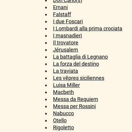
Don Carlo(s)
Ernani
Falstaff
I due Foscari
I Lombardi alla prima crociata
I masnadieri
Il trovatore
Jérusalem
La battaglia di Legnano
La forza del destino
La traviata
Les vêpres siciliennes
Luisa Miller
Macbeth
Messa da Requiem
Messa per Rossini
Nabucco
Otello
Rigoletto