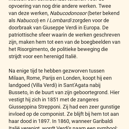
opvoering van nog drie andere werken. Twee
van deze werken,
Nabucodonosor
(beter bekend
als
Nabucco
) en
I Lombardi
zorgden voor de
doorbraak van Giuseppe Verdi in Europa. De
patriottische sfeer waarin de werken geschreven
zijn, maken hem tot een van de boegbeelden van
het Risorgimento, de politieke beweging die
strijdt voor een herenigd Italië.
Na enige tijd te hebben gezworven tussen
Milaan, Rome, Parijs en Londen, koopt hij een
landgoed (Villa Verdi) in Sant'Agata nabij
Busseto, in de buurt van zijn geboortegrond. Hier
vestigt hij zich in 1851 met de zangeres
Giusseppina Strepponi. Zij had een zeer gunstige
invloed op de componist. Ze blijft bij hem tot aan
haar dood in 1897. In 1860, wanneer Garibaldi
Italië verenigt, wordt Verdi's naam een symbool: