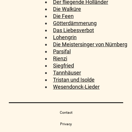
Der fliegende Holländer
Die Walküre
Die Feen
Götterdämmerung
Das Liebesverbot
Lohengrin
Die Meistersinger von Nürnberg
Parsifal
Rienzi
Siegfried
Tannhäuser
Tristan und Isolde
Wesendonck-Lieder
Contact
Privacy