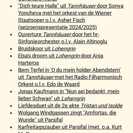
"Dich teure Halle" uit
Tannhäuser
door Sonya
Yoncheva met het orkest van de Wiener
Staatsoper o.l.v. Asher Fisch
(seizoenspresentatie 2024/2025)
Ouverture
Tannhäuser
door het hr-
Sinfonieorchester o.l.v. Alain Altinoglu
Bruidskoor uit
Lohengrin
Elsa's droom uit
Lohengrin
door Anja
Harteros
Bern Terfel in 'O du mein holder Abendstern'
uit
Tannhäuser
met het Radio Filharmonisch
Orkest o.l.v. Edo de Waard
Jonas Kaufmann in "Nun sei bedankt, mein
lieber Schwan" uit
Lohengrin
Liefdesduet uit de 2e akte
Tristan und Isolde
Wolgang Windgassen zingt "Amfortas, die
Wunde" uit Parsifal
Karfreitagszauber uit Parsifal (met. o.a. Kurt