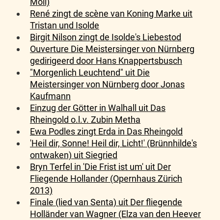
Moll)
René zingt de scène van Koning Marke uit
Tristan und Isolde
Birgit Nilson zingt de Isolde's Liebestod
Ouverture Die Meistersinger von Nürnberg
gedirigeerd door Hans Knappertsbusch
"Morgenlich Leuchtend" uit Die
Meistersinger von Nürnberg door Jonas
Kaufmann
Einzug der Götter in Walhall uit Das
Rheingold o.l.v. Zubin Metha
Ewa Podles zingt Erda in Das Rheingold
'Heil dir, Sonne! Heil dir, Licht!' (Brünnhilde's
ontwaken) uit Siegried
Bryn Terfel in 'Die Frist ist um' uit Der
Fliegende Hollander (Opernhaus Zürich
2013)
Finale (lied van Senta) uit Der fliegende
Holländer van Wagner (Elza van den Heever