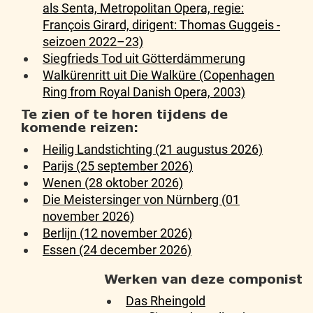
als Senta, Metropolitan Opera, regie:
François Girard, dirigent: Thomas Guggeis -
seizoen 2022–23)
Siegfrieds Tod uit Götterdämmerung
Walkürenritt uit Die Walküre (Copenhagen
Ring from Royal Danish Opera, 2003)
Te zien of te horen tijdens de
komende reizen:
Heilig Landstichting (21 augustus 2026)
Parijs (25 september 2026)
Wenen (28 oktober 2026)
Die Meistersinger von Nürnberg (01
november 2026)
Berlijn (12 november 2026)
Essen (24 december 2026)
Werken van deze componist
Das Rheingold