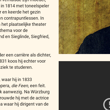
in 1814 met toneelspeler
r en keerde het gezin
 en contrapuntlessen. In
et plaatselijke theater
k thema voor de
d en Sieglinde, Siegfried,
 een carrière als dichter,
1831 koos hij echter voor
ziek te studeren.
 waar hij in 1833
opera,
die Feen,
een feit.
lijk aanwezig. Na Würzburg
rouwde hij met de actrice
a waar hij dirigent van de