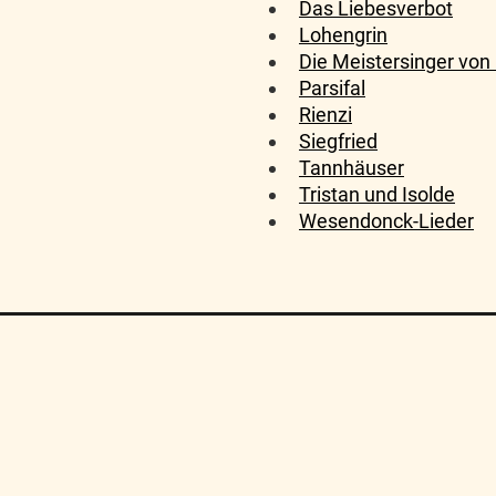
Das Liebesverbot
Lohengrin
Die Meistersinger von
Parsifal
Rienzi
Siegfried
Tannhäuser
Tristan und Isolde
Wesendonck-Lieder
Algemene Voorwaarden
FAQ
Sitemap