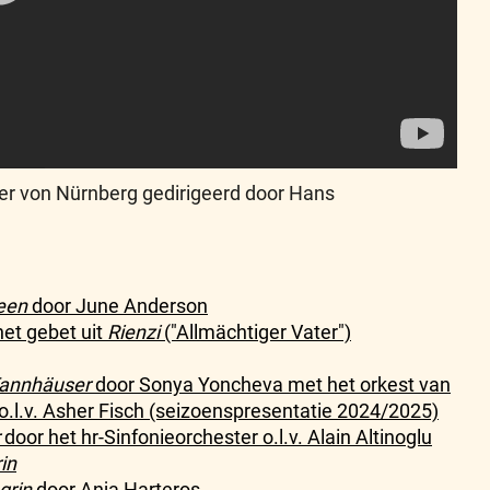
er von Nürnberg gedirigeerd door Hans
een
door June Anderson
het gebet uit
Rienzi
("Allmächtiger Vater")
annhäuser
door Sonya Yoncheva met het orkest van
o.l.v. Asher Fisch (seizoenspresentatie 2024/2025)
door het hr-Sinfonieorchester o.l.v. Alain Altinoglu
in
grin
door Anja Harteros