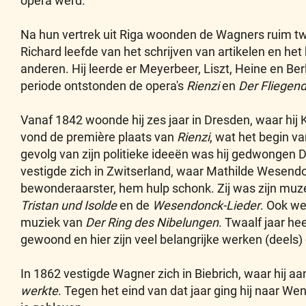
opera werd.
Na hun vertrek uit Riga woonden de Wagners ruim twe
Richard leefde van het schrijven van artikelen en he
anderen. Hij leerde er Meyerbeer, Liszt, Heine en Ber
periode ontstonden de opera's
Rienzi
en
Der Fliegen
Vanaf 1842 woonde hij zes jaar in Dresden, waar hij 
vond de première plaats van
Rienzi
, wat het begin v
gevolg van zijn politieke ideeën was hij gedwongen D
vestigde zich in Zwitserland, waar Mathilde Wesendo
bewonderaarster, hem hulp schonk. Zij was zijn muze 
Tristan und Isolde
en de
Wesendonck-Lieder
. Ook we
muziek van
Der Ring des Nibelungen
. Twaalf jaar hee
gewoond en hier zijn veel belangrijke werken (deels)
In 1862 vestigde Wagner zich in Biebrich, waar hij a
werkte
. Tegen het eind van dat jaar ging hij naar We