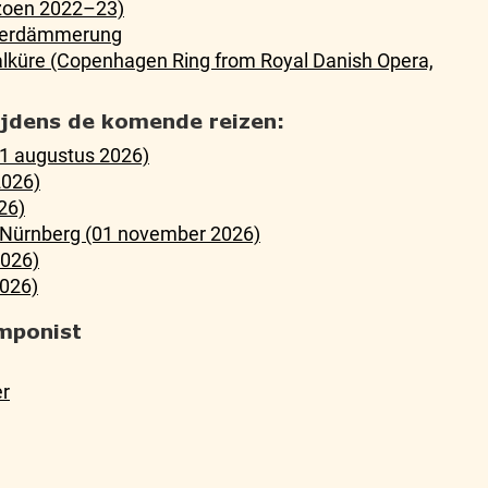
zoen 2022–23)
ötterdämmerung
Walküre (Copenhagen Ring from Royal Danish Opera,
tijdens de komende reizen:
21 augustus 2026)
2026)
26)
n Nürnberg (01 november 2026)
2026)
026)
mponist
er