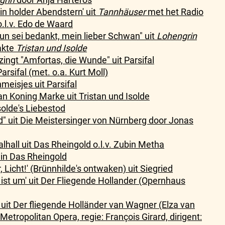
ein holder Abendstern' uit
Tannhäuser
met het Radio
.l.v. Edo de Waard
n sei bedankt, mein lieber Schwan" uit
Lohengrin
akte
Tristan und Isolde
ngt "Amfortas, die Wunde" uit Parsifal
arsifal (met. o.a. Kurt Moll)
eisjes uit Parsifal
n Koning Marke uit Tristan und Isolde
Isolde's Liebestod
" uit Die Meistersinger von Nürnberg door Jonas
alhall uit Das Rheingold o.l.v. Zubin Metha
 in Das Rheingold
ir, Licht!' (Brünnhilde's ontwaken) uit Siegried
st ist um' uit Der Fliegende Hollander (Opernhaus
) uit Der fliegende Holländer van Wagner (Elza van
etropolitan Opera, regie: François Girard, dirigent: