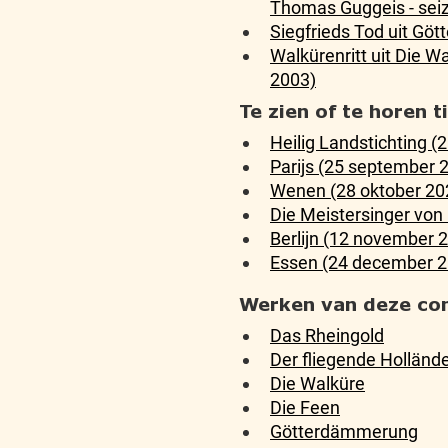
Thomas Guggeis - sei
Siegfrieds Tod uit G
Walkürenritt uit Die 
2003)
Te zien of te horen 
Heilig Landstichting (
Parijs (25 september 
Wenen (28 oktober 20
Die Meistersinger vo
Berlijn (12 november 
Essen (24 december 2
Werken van deze co
Das Rheingold
Der fliegende Holländ
Die Walküre
Die Feen
Götterdämmerung