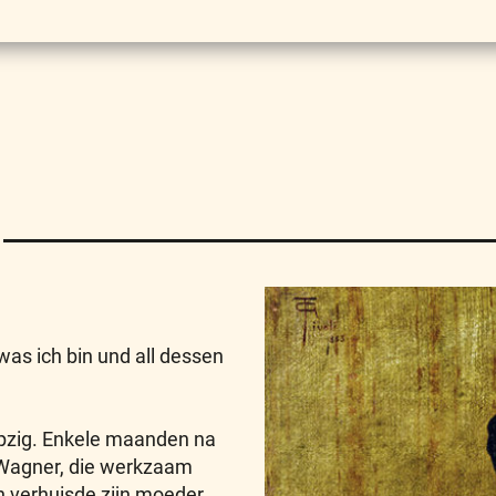
was ich bin und all dessen
pzig. Enkele maanden na
lm Wagner, die werkzaam
n verhuisde zijn moeder,