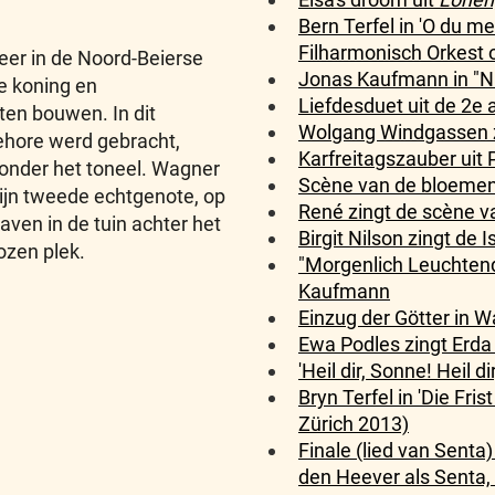
Bern Terfel in 'O du m
Filharmonisch Orkest o
 neer in de Noord-Beierse
Jonas Kaufmann in "Nu
e koning en
Liefdesduet uit de 2e 
en bouwen. In dit
Wolgang Windgassen zi
gehore werd gebracht,
Karfreitagszauber uit P
 onder het toneel. Wagner
Scène van de bloemenm
zijn tweede echtgenote, op
René zingt de scène va
ven in de tuin achter het
Birgit Nilson zingt de 
ozen plek.
"Morgenlich Leuchtend
Kaufmann
Einzug der Götter in W
Ewa Podles zingt Erda
'Heil dir, Sonne! Heil d
Bryn Terfel in 'Die Fri
Zürich 2013)
Finale (lied van Senta
den Heever als Senta, M