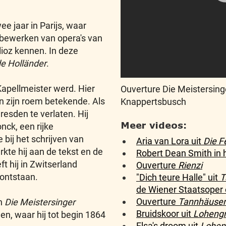
e jaar in Parijs, waar
t bewerken van opera's van
lioz kennen. In deze
de Holländer
.
Kapellmeister werd. Hier
Ouverture Die Meistersing
an zijn roem betekende. Als
Knappertsbusch
resden te verlaten. Hij
Meer videos:
nck, een rijke
bij het schrijven van
Aria van Lora uit
Die F
rkte hij aan de tekst en de
Robert Dean Smith in 
ft hij in Zwitserland
Ouverture
Rienzi
 ontstaan.
"Dich teure Halle" uit
T
de Wiener Staatsoper 
Ouverture
Tannhäuser
an
Die Meistersinger
Bruidskoor uit
Lohengr
nen, waar hij tot begin 1864
Elsa's droom uit
Lohen