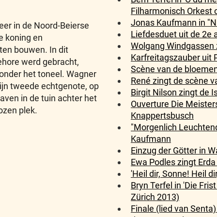
Filharmonisch Orkest o
Jonas Kaufmann in "Nu
 neer in de Noord-Beierse
Liefdesduet uit de 2e 
e koning en
Wolgang Windgassen zi
en bouwen. In dit
Karfreitagszauber uit P
gehore werd gebracht,
Scène van de bloemenm
 onder het toneel. Wagner
René zingt de scène va
zijn tweede echtgenote, op
Birgit Nilson zingt de 
ven in de tuin achter het
Ouverture Die Meister
ozen plek.
Knappertsbusch
"Morgenlich Leuchtend
Kaufmann
Einzug der Götter in W
Ewa Podles zingt Erda
'Heil dir, Sonne! Heil d
Bryn Terfel in 'Die Fri
Zürich 2013)
Finale (lied van Senta