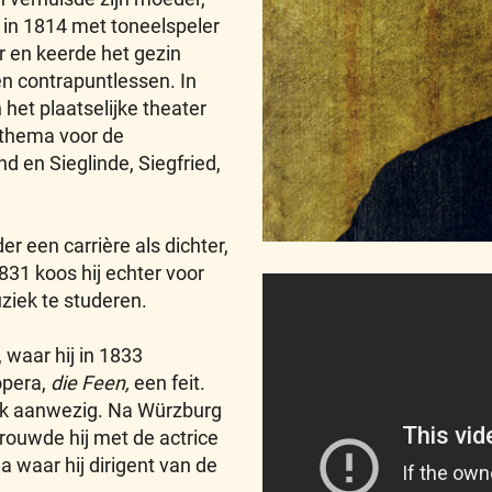
in 1814 met toneelspeler
r en keerde het gezin
 en contrapuntlessen. In
et plaatselijke theater
k thema voor de
d en Sieglinde, Siegfried,
 een carrière als dichter,
1831 koos hij echter voor
ziek te studeren.
 waar hij in 1833
opera,
die Feen,
een feit.
lijk aanwezig. Na Würzburg
rouwde hij met de actrice
a waar hij dirigent van de