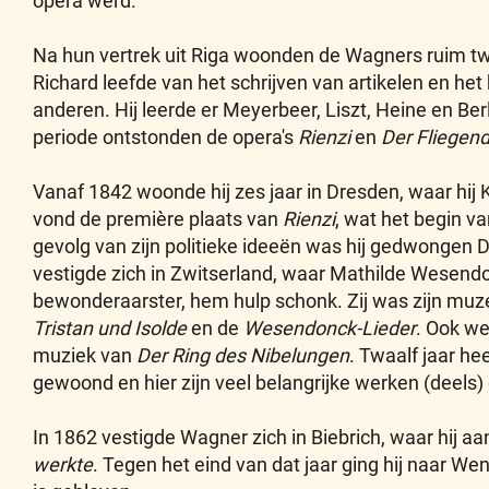
opera werd.
Na hun vertrek uit Riga woonden de Wagners ruim twe
Richard leefde van het schrijven van artikelen en he
anderen. Hij leerde er Meyerbeer, Liszt, Heine en Ber
periode ontstonden de opera's
Rienzi
en
Der Fliegen
Vanaf 1842 woonde hij zes jaar in Dresden, waar hij 
vond de première plaats van
Rienzi
, wat het begin v
gevolg van zijn politieke ideeën was hij gedwongen D
vestigde zich in Zwitserland, waar Mathilde Wesendo
bewonderaarster, hem hulp schonk. Zij was zijn muze 
Tristan und Isolde
en de
Wesendonck-Lieder
. Ook we
muziek van
Der Ring des Nibelungen
. Twaalf jaar hee
gewoond en hier zijn veel belangrijke werken (deels)
In 1862 vestigde Wagner zich in Biebrich, waar hij a
werkte
. Tegen het eind van dat jaar ging hij naar We