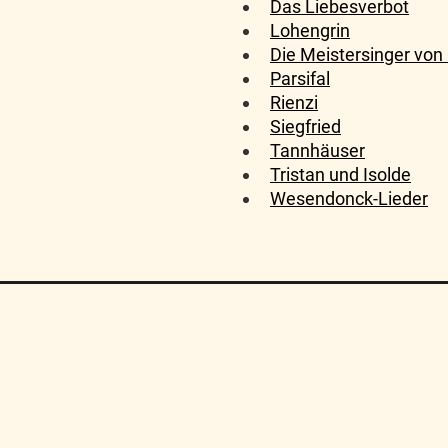
Das Liebesverbot
Lohengrin
Die Meistersinger von
Parsifal
Rienzi
Siegfried
Tannhäuser
Tristan und Isolde
Wesendonck-Lieder
Algemene Voorwaarden
FAQ
Sitemap