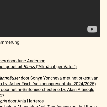
rdämmerung
een
door June Anderson
het gebet uit
Rienzi
("Allmächtiger Vater")
annhäuser
door Sonya Yoncheva met het orkest van
o.l.v. Asher Fisch (seizoenspresentatie 2024/2025)
door het hr-Sinfonieorchester o.l.v. Alain Altinoglu
in
grin
door Anja Harteros
ein holder Abendstern' uit
Tannhäuser
met het Radio