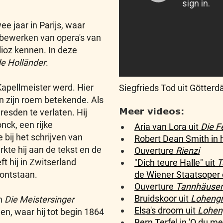
e jaar in Parijs, waar
t bewerken van opera's van
lioz kennen. In deze
de Holländer
.
Kapellmeister werd. Hier
Siegfrieds Tod uit Götte
an zijn roem betekende. Als
Meer videos:
resden te verlaten. Hij
nck, een rijke
Aria van Lora uit
Die F
bij het schrijven van
Robert Dean Smith in 
rkte hij aan de tekst en de
Ouverture
Rienzi
ft hij in Zwitserland
"Dich teure Halle" uit
T
de Wiener Staatsoper 
 ontstaan.
Ouverture
Tannhäuser
Bruidskoor uit
Lohengr
an
Die Meistersinger
Elsa's droom uit
Lohen
nen, waar hij tot begin 1864
Bern Terfel in 'O du m