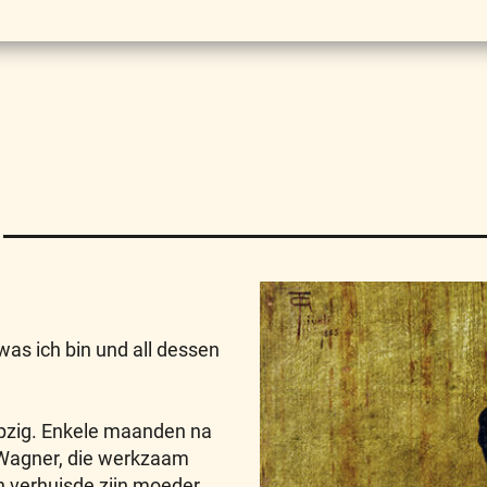
was ich bin und all dessen
pzig. Enkele maanden na
lm Wagner, die werkzaam
n verhuisde zijn moeder,