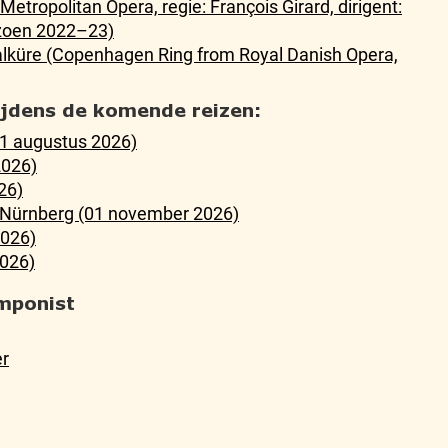
etropolitan Opera, regie: François Girard, dirigent:
zoen 2022–23)
Walküre (Copenhagen Ring from Royal Danish Opera,
tijdens de komende reizen:
21 augustus 2026)
2026)
26)
n Nürnberg (01 november 2026)
2026)
026)
mponist
er