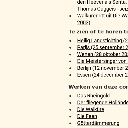
den Heever als Senta, M
Thomas Guggeis - sei
Walkürenritt uit Die 
2003)
Te zien of te horen 
Heilig Landstichting (
Parijs (25 september 
Wenen (28 oktober 20
Die Meistersinger vo
Berlijn (12 november 
Essen (24 december 2
Werken van deze co
Das Rheingold
Der fliegende Holländ
Die Walküre
Die Feen
Götterdämmerung