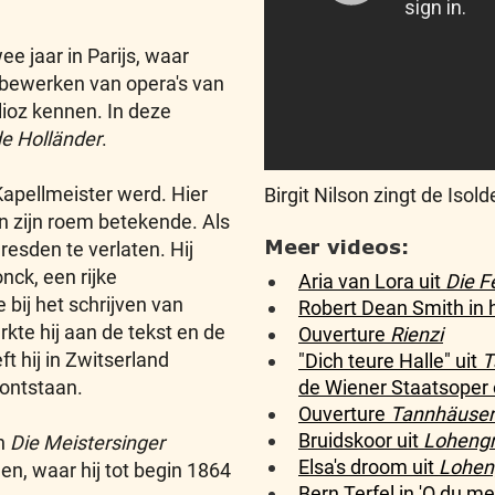
e jaar in Parijs, waar
t bewerken van opera's van
lioz kennen. In deze
de Holländer
.
Kapellmeister werd. Hier
Birgit Nilson zingt de Isol
an zijn roem betekende. Als
Meer videos:
resden te verlaten. Hij
nck, een rijke
Aria van Lora uit
Die F
bij het schrijven van
Robert Dean Smith in 
rkte hij aan de tekst en de
Ouverture
Rienzi
ft hij in Zwitserland
"Dich teure Halle" uit
T
de Wiener Staatsoper 
 ontstaan.
Ouverture
Tannhäuser
Bruidskoor uit
Lohengr
an
Die Meistersinger
Elsa's droom uit
Lohen
nen, waar hij tot begin 1864
Bern Terfel in 'O du m