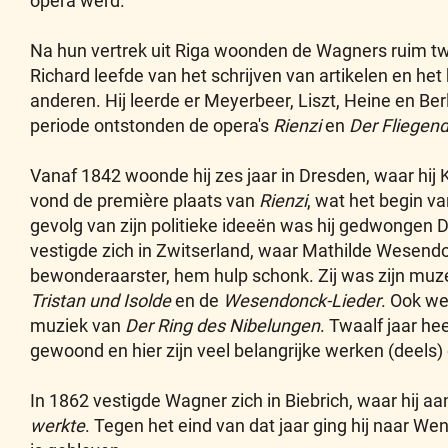
opera werd.
Na hun vertrek uit Riga woonden de Wagners ruim twe
Richard leefde van het schrijven van artikelen en he
anderen. Hij leerde er Meyerbeer, Liszt, Heine en Ber
periode ontstonden de opera's
Rienzi
en
Der Fliegen
Vanaf 1842 woonde hij zes jaar in Dresden, waar hij 
vond de première plaats van
Rienzi
, wat het begin v
gevolg van zijn politieke ideeën was hij gedwongen D
vestigde zich in Zwitserland, waar Mathilde Wesendo
bewonderaarster, hem hulp schonk. Zij was zijn muze 
Tristan und Isolde
en de
Wesendonck-Lieder
. Ook we
muziek van
Der Ring des Nibelungen
. Twaalf jaar hee
gewoond en hier zijn veel belangrijke werken (deels)
In 1862 vestigde Wagner zich in Biebrich, waar hij a
werkte
. Tegen het eind van dat jaar ging hij naar We