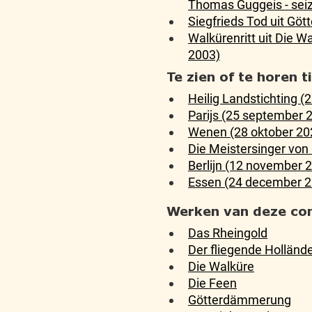
Thomas Guggeis - sei
Siegfrieds Tod uit G
Walkürenritt uit Die 
2003)
Te zien of te horen 
Heilig Landstichting (
Parijs (25 september 
Wenen (28 oktober 20
Die Meistersinger vo
Berlijn (12 november 
Essen (24 december 2
Werken van deze co
Das Rheingold
Der fliegende Holländ
Die Walküre
Die Feen
Götterdämmerung