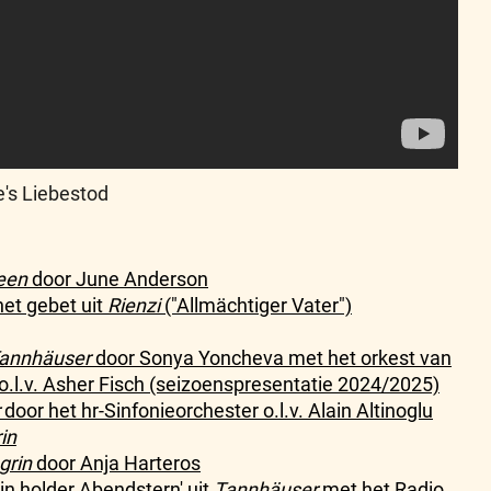
de's Liebestod
een
door June Anderson
het gebet uit
Rienzi
("Allmächtiger Vater")
annhäuser
door Sonya Yoncheva met het orkest van
o.l.v. Asher Fisch (seizoenspresentatie 2024/2025)
door het hr-Sinfonieorchester o.l.v. Alain Altinoglu
in
grin
door Anja Harteros
ein holder Abendstern' uit
Tannhäuser
met het Radio