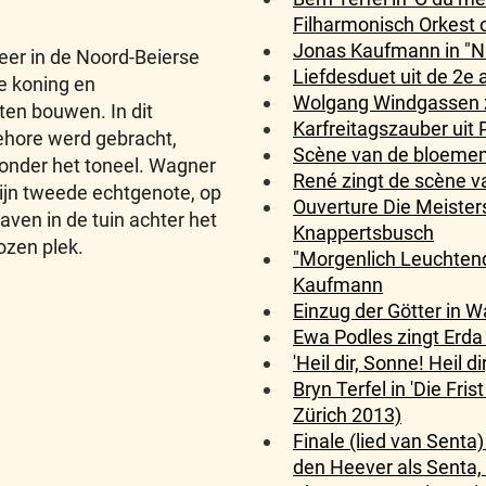
Filharmonisch Orkest o
Jonas Kaufmann in "Nu
 neer in de Noord-Beierse
Liefdesduet uit de 2e 
e koning en
Wolgang Windgassen zi
en bouwen. In dit
Karfreitagszauber uit P
gehore werd gebracht,
Scène van de bloemenm
 onder het toneel. Wagner
René zingt de scène va
zijn tweede echtgenote, op
Ouverture Die Meister
ven in de tuin achter het
Knappertsbusch
ozen plek.
"Morgenlich Leuchtend
Kaufmann
Einzug der Götter in W
Ewa Podles zingt Erda
'Heil dir, Sonne! Heil d
Bryn Terfel in 'Die Fri
Zürich 2013)
Finale (lied van Senta
den Heever als Senta, M