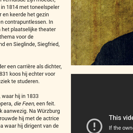
in 1814 met toneelspeler
r en keerde het gezin
 en contrapuntlessen. In
et plaatselijke theater
k thema voor de
d en Sieglinde, Siegfried,
 een carrière als dichter,
1831 koos hij echter voor
ziek te studeren.
 waar hij in 1833
opera,
die Feen,
een feit.
lijk aanwezig. Na Würzburg
rouwde hij met de actrice
a waar hij dirigent van de