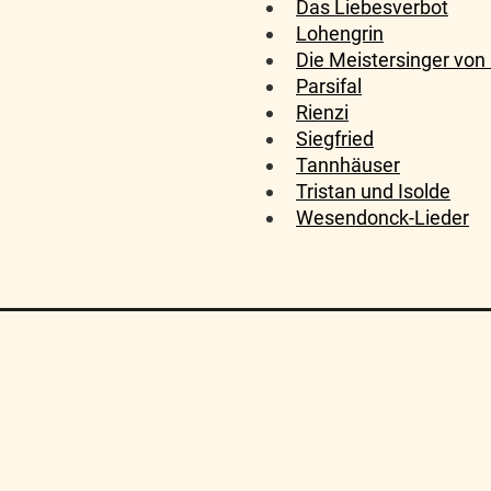
Das Liebesverbot
Lohengrin
Die Meistersinger von
Parsifal
Rienzi
Siegfried
Tannhäuser
Tristan und Isolde
Wesendonck-Lieder
Algemene Voorwaarden
FAQ
Sitemap