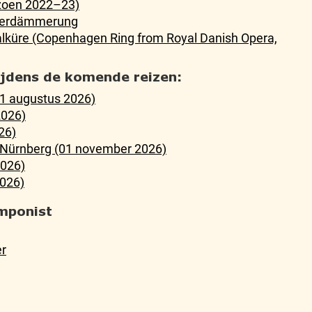
zoen 2022–23)
ötterdämmerung
Walküre (Copenhagen Ring from Royal Danish Opera,
tijdens de komende reizen:
21 augustus 2026)
2026)
26)
n Nürnberg (01 november 2026)
2026)
026)
mponist
er