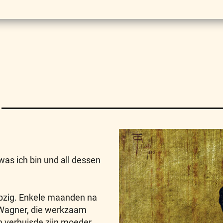
was ich bin und all dessen
pzig. Enkele maanden na
lm Wagner, die werkzaam
n verhuisde zijn moeder,