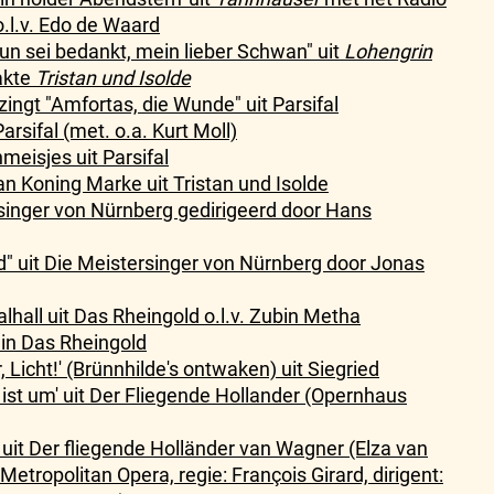
.l.v. Edo de Waard
n sei bedankt, mein lieber Schwan" uit
Lohengrin
akte
Tristan und Isolde
ngt "Amfortas, die Wunde" uit Parsifal
arsifal (met. o.a. Kurt Moll)
eisjes uit Parsifal
n Koning Marke uit Tristan und Isolde
singer von Nürnberg gedirigeerd door Hans
" uit Die Meistersinger von Nürnberg door Jonas
alhall uit Das Rheingold o.l.v. Zubin Metha
 in Das Rheingold
ir, Licht!' (Brünnhilde's ontwaken) uit Siegried
st ist um' uit Der Fliegende Hollander (Opernhaus
) uit Der fliegende Holländer van Wagner (Elza van
etropolitan Opera, regie: François Girard, dirigent: