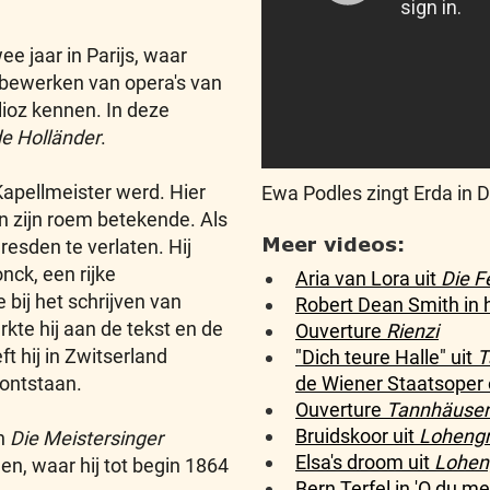
e jaar in Parijs, waar
t bewerken van opera's van
lioz kennen. In deze
de Holländer
.
Kapellmeister werd. Hier
Ewa Podles zingt Erda in 
an zijn roem betekende. Als
Meer videos:
resden te verlaten. Hij
nck, een rijke
Aria van Lora uit
Die F
bij het schrijven van
Robert Dean Smith in 
rkte hij aan de tekst en de
Ouverture
Rienzi
ft hij in Zwitserland
"Dich teure Halle" uit
T
de Wiener Staatsoper 
 ontstaan.
Ouverture
Tannhäuser
Bruidskoor uit
Lohengr
an
Die Meistersinger
Elsa's droom uit
Lohen
nen, waar hij tot begin 1864
Bern Terfel in 'O du m