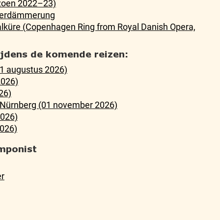
zoen 2022–23)
ötterdämmerung
Walküre (Copenhagen Ring from Royal Danish Opera,
tijdens de komende reizen:
21 augustus 2026)
2026)
26)
n Nürnberg (01 november 2026)
2026)
026)
mponist
er