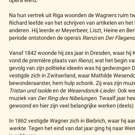
opera werd.
Na hun vertrek uit Riga woonden de Wagners ruim twe
Richard leefde van het schrijven van artikelen en he
anderen. Hij leerde er Meyerbeer, Liszt, Heine en Ber
periode ontstonden de opera's
Rienzi
en
Der Fliegen
Vanaf 1842 woonde hij zes jaar in Dresden, waar hij 
vond de première plaats van
Rienzi
, wat het begin v
gevolg van zijn politieke ideeën was hij gedwongen D
vestigde zich in Zwitserland, waar Mathilde Wesendo
bewonderaarster, hem hulp schonk. Zij was zijn muze 
Tristan und Isolde
en de
Wesendonck-Lieder
. Ook we
muziek van
Der Ring des Nibelungen
. Twaalf jaar hee
gewoond en hier zijn veel belangrijke werken (deels)
In 1862 vestigde Wagner zich in Biebrich, waar hij a
werkte
. Tegen het eind van dat jaar ging hij naar We