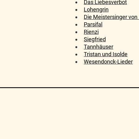
Das Liebesverbot
Lohengrin
Die Meistersinger von
Parsifal
Rienzi
Siegfried
Tannhäuser
Tristan und Isolde
Wesendonck-Lieder
Algemene Voorwaarden
FAQ
Sitemap