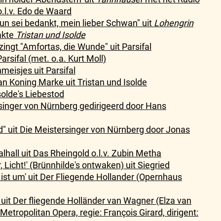
.l.v. Edo de Waard
n sei bedankt, mein lieber Schwan" uit
Lohengrin
akte
Tristan und Isolde
ngt "Amfortas, die Wunde" uit Parsifal
arsifal (met. o.a. Kurt Moll)
eisjes uit Parsifal
n Koning Marke uit Tristan und Isolde
Isolde's Liebestod
singer von Nürnberg gedirigeerd door Hans
" uit Die Meistersinger von Nürnberg door Jonas
alhall uit Das Rheingold o.l.v. Zubin Metha
ir, Licht!' (Brünnhilde's ontwaken) uit Siegried
st ist um' uit Der Fliegende Hollander (Opernhaus
) uit Der fliegende Holländer van Wagner (Elza van
etropolitan Opera, regie: François Girard, dirigent: