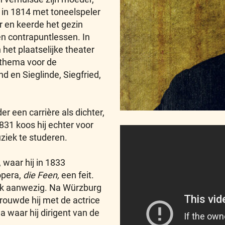
in 1814 met toneelspeler
r en keerde het gezin
 en contrapuntlessen. In
et plaatselijke theater
k thema voor de
d en Sieglinde, Siegfried,
 een carrière als dichter,
1831 koos hij echter voor
ziek te studeren.
 waar hij in 1833
opera,
die Feen,
een feit.
lijk aanwezig. Na Würzburg
rouwde hij met de actrice
a waar hij dirigent van de