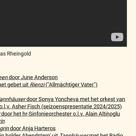
Das Rheingold
een
door June Anderson
het gebet uit
Rienzi
("Allmächtiger Vater")
annhäuser
door Sonya Yoncheva met het orkest van
o.l.v. Asher Fisch (seizoenspresentatie 2024/2025)
door het hr-Sinfonieorchester o.l.v. Alain Altinoglu
in
grin
door Anja Harteros
ein holder Abendstern' uit
Tannhäuser
met het Radio