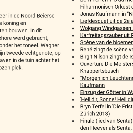
Filharmonisch Orkest o
Jonas Kaufmann in "Nu
 neer in de Noord-Beierse
Liefdesduet uit de 2e 
e koning en
Wolgang Windgassen zi
en bouwen. In dit
Karfreitagszauber uit P
gehore werd gebracht,
Scène van de bloemenm
 onder het toneel. Wagner
René zingt de scène va
zijn tweede echtgenote, op
Birgit Nilson zingt de 
ven in de tuin achter het
Ouverture Die Meister
ozen plek.
Knappertsbusch
"Morgenlich Leuchtend
Kaufmann
Einzug der Götter in W
'Heil dir, Sonne! Heil d
Bryn Terfel in 'Die Fri
Zürich 2013)
Finale (lied van Senta
den Heever als Senta, M