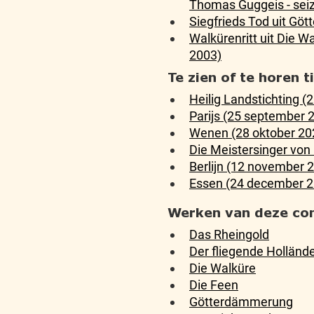
Thomas Guggeis - sei
Siegfrieds Tod uit G
Walkürenritt uit Die 
2003)
Te zien of te horen 
Heilig Landstichting (
Parijs (25 september 
Wenen (28 oktober 20
Die Meistersinger vo
Berlijn (12 november 
Essen (24 december 2
Werken van deze co
Das Rheingold
Der fliegende Holländ
Die Walküre
Die Feen
Götterdämmerung