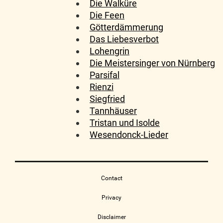
Die Walküre
Die Feen
Götterdämmerung
Das Liebesverbot
Lohengrin
Die Meistersinger von Nürnberg
Parsifal
Rienzi
Siegfried
Tannhäuser
Tristan und Isolde
Wesendonck-Lieder
Contact
Privacy
Disclaimer