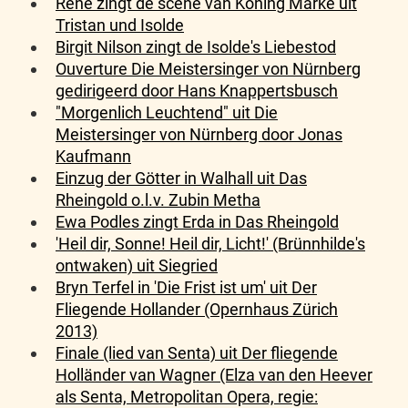
René zingt de scène van Koning Marke uit
Tristan und Isolde
Birgit Nilson zingt de Isolde's Liebestod
Ouverture Die Meistersinger von Nürnberg
gedirigeerd door Hans Knappertsbusch
"Morgenlich Leuchtend" uit Die
Meistersinger von Nürnberg door Jonas
Kaufmann
Einzug der Götter in Walhall uit Das
Rheingold o.l.v. Zubin Metha
Ewa Podles zingt Erda in Das Rheingold
'Heil dir, Sonne! Heil dir, Licht!' (Brünnhilde's
ontwaken) uit Siegried
Bryn Terfel in 'Die Frist ist um' uit Der
Fliegende Hollander (Opernhaus Zürich
2013)
Finale (lied van Senta) uit Der fliegende
Holländer van Wagner (Elza van den Heever
als Senta, Metropolitan Opera, regie: