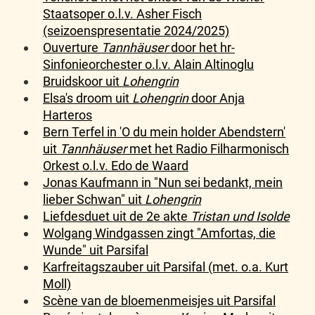
Staatsoper o.l.v. Asher Fisch
(seizoenspresentatie 2024/2025)
Ouverture
Tannhäuser
door het hr-
Sinfonieorchester o.l.v. Alain Altinoglu
Bruidskoor uit
Lohengrin
Elsa's droom uit
Lohengrin
door Anja
Harteros
Bern Terfel in 'O du mein holder Abendstern'
uit
Tannhäuser
met het Radio Filharmonisch
Orkest o.l.v. Edo de Waard
Jonas Kaufmann in "Nun sei bedankt, mein
lieber Schwan" uit
Lohengrin
Liefdesduet uit de 2e akte
Tristan und Isolde
Wolgang Windgassen zingt "Amfortas, die
Wunde" uit Parsifal
Karfreitagszauber uit Parsifal (met. o.a. Kurt
Moll)
Scène van de bloemenmeisjes uit Parsifal