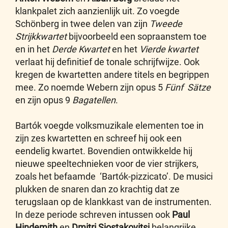
klankpalet zich aanzienlijk uit. Zo voegde
Schönberg in twee delen van zijn
Tweede
Strijkkwartet
bijvoorbeeld een sopraanstem toe
en in het
Derde
Kwartet
en het
Vierde kwartet
verlaat hij definitief de tonale schrijfwijze. Ook
kregen de kwartetten andere titels en begrippen
mee. Zo noemde Webern zijn opus 5
Fünf Sätze
en zijn opus 9
Bagatellen
.
Bartók voegde volksmuzikale elementen toe in
zijn zes kwartetten en schreef hij ook een
eendelig kwartet. Bovendien ontwikkelde hij
nieuwe speeltechnieken voor de vier strijkers,
zoals het befaamde ‘Bartók-pizzicato’. De musici
plukken de snaren dan zo krachtig dat ze
terugslaan op de klankkast van de instrumenten.
In deze periode schreven intussen ook
Paul
Hindemith
en
Dmitri
Sjostakovitsj
belangrijke