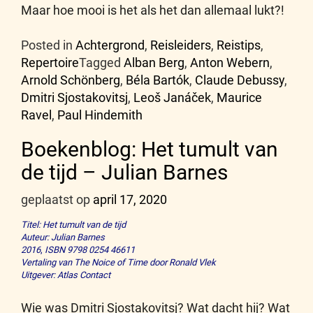
Maar hoe mooi is het als het dan allemaal lukt?!
Posted in
Achtergrond
,
Reisleiders
,
Reistips
,
Repertoire
Tagged
Alban Berg
,
Anton Webern
,
Arnold Schönberg
,
Béla Bartók
,
Claude Debussy
,
Dmitri Sjostakovitsj
,
Leoš Janáček
,
Maurice
Ravel
,
Paul Hindemith
Boekenblog: Het tumult van
de tijd – Julian Barnes
geplaatst op
april 17, 2020
Titel: Het tumult van de tijd
Auteur: Julian Barnes
2016
,
ISBN 9798 0254 46611
Vertaling van The Noice of Time door Ronald Vlek
Uitgever:
Atlas Contact
Wie was Dmitri Sjostakovitsj? Wat dacht hij? Wat